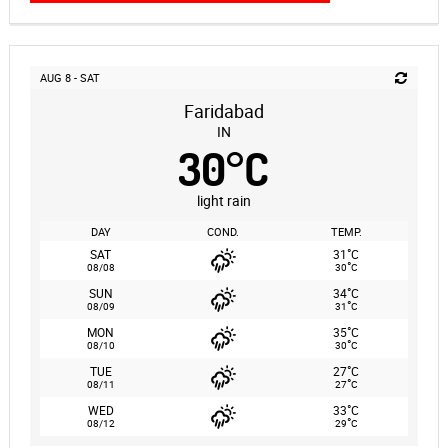
AUG 8 - SAT
Faridabad
IN
30
°
C
light rain
DAY
COND.
TEMP.
°
SAT
31
C
°
08/08
30
C
°
SUN
34
C
°
08/09
31
C
°
MON
35
C
°
08/10
30
C
°
TUE
27
C
°
08/11
27
C
°
WED
33
C
°
08/12
29
C