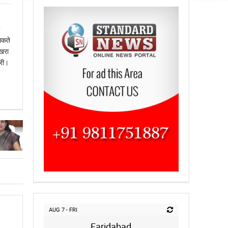
सकते
 खरा
ारी।
AUG 7 - FRI
Faridabad