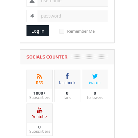
Log In
Remember Me
SOCIALS COUNTER
RSS
facebook
twitter
1000+
0
0
Subscribers
fans
followers
Youtube
0
Subscribers