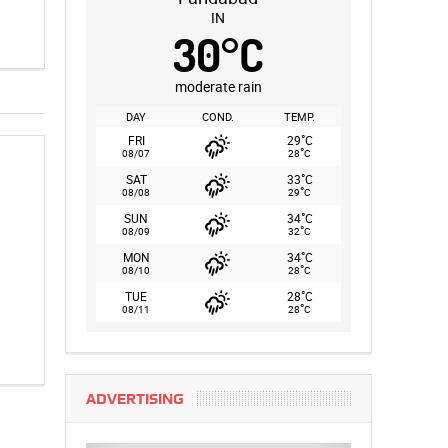
IN
30
°
C
moderate rain
DAY
COND.
TEMP.
°
FRI
29
C
°
08/07
28
C
°
SAT
33
C
°
08/08
29
C
°
SUN
34
C
°
08/09
32
C
°
MON
34
C
°
08/10
28
C
°
TUE
28
C
°
08/11
28
C
ADVERTISING