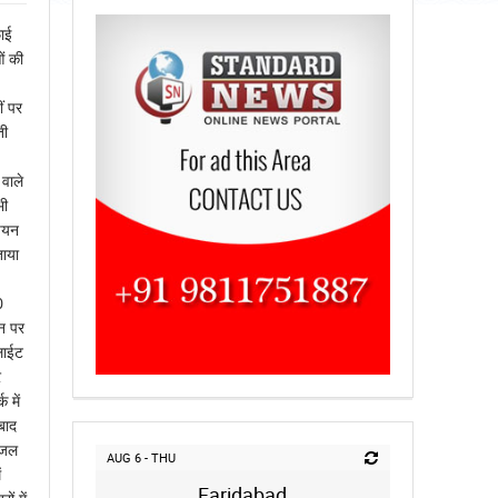
ाई
ं की
ं पर
ती
 वाले
भी
ंचयन
ताया
0
उन पर
लाईट
र
 में
बाद
ीजल
AUG 6 - THU
ं
Faridabad