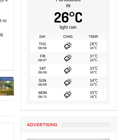
ं में
IN
26
°
C
ले पर
light rain
ढ़
DAY
COND.
TEMP.
°
THU
28
C
°
08/06
26
C
°
FRI
31
C
°
08/07
29
C
°
SAT
33
C
°
08/08
30
C
°
SUN
34
C
°
08/09
32
C
°
MON
35
C
°
08/10
28
C
ADVERTISING