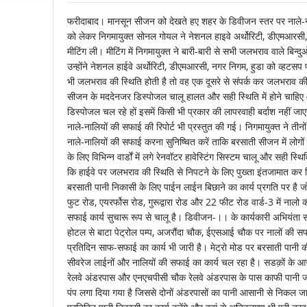
फरीदाबाद। मानसून सीजन को देखते हए शहर के डिवीजन स्तर पर नाले-नालिय
को लेकर निगमायुक्त सोनल गोयल ने नेशनल हाइवे अर्थोरिटी, डीएमआरसी, 
मीटिंग ली। मीटिंग में निगमायुक्त ने बारी-बारी से सभी जलभराव वाले बिन्द
उन्होंने नेशनल हाईवे अर्थोरिटी, डीएमआरसी, नगर निगम, हुडा को व्हटसप पर
भी जलभराव की स्थिति होती है तो वह एक दूसरे से संपर्क कर जलभराव की 
सीजन के मददेनजर डिस्पोजल चालू हालत और सही स्थिति में होने चाहिए और
डिस्पोजल चल रहे हों इसमें किसी भी प्रकार की लापरवाही बर्दाश नहीं जाए
नाले-नालियों की सफाई की रिपोर्ट भी प्रस्तुत की गई। निगमायुक्त ने ती
नाले-नालियों की सफाई करना सुनिष्चित करें ताकि बरसाती सीजन में लोगो
के लिए विभिन्न वार्डों में लगे रेनवॉटर हावेस्टिंग सिस्टम चालू और सही स्थित
कि हाईवे पर जलभराव की स्थिति से निपटने के लिए पुख्ता इंतजामात कर 
बरसाती पानी निकासी के लिए पाईन लाईन बिछाने का कार्य प्रगति पर है
फुट रोड, एयरर्फोस रोड, गुरूद्वारा रोड और 22 फीट रोड वार्ड-3 में नाल
सफाई कार्य सुचारू रूप से चालू है। डिवीजन-।। के कार्यकारी अभियंता स
होटल से बाटा पेट्रोल पम्प, अजरौंदा चौक, ईएसआई चौक पर नालों की सफ
प्रतिदिन साफ-सफाई का कार्य भी जारी है। मेट्रो मोड पर बरसाती पानी की 
सीवरेज लाईनों और नालियों की सफाई का कार्य चल रहा है। सडक़ों के आ
रेलवे अंडरपास और एनएचपीसी चौक रेलवे अंडरपास के पास काफी पानी जमा ह
पंप लगा दिया गया है जिससे दोनों अंडरपासों का पानी आसानी से निकल जा