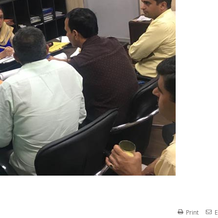
Print
E