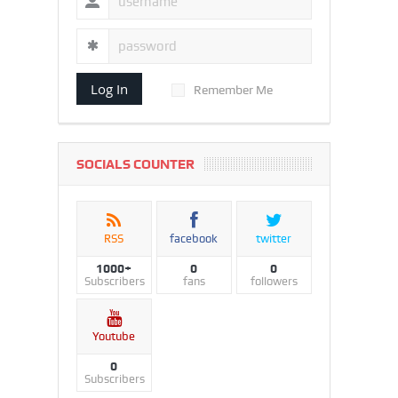
Log In
Remember Me
SOCIALS COUNTER
RSS
facebook
twitter
1000+
0
0
Subscribers
fans
followers
Youtube
0
Subscribers