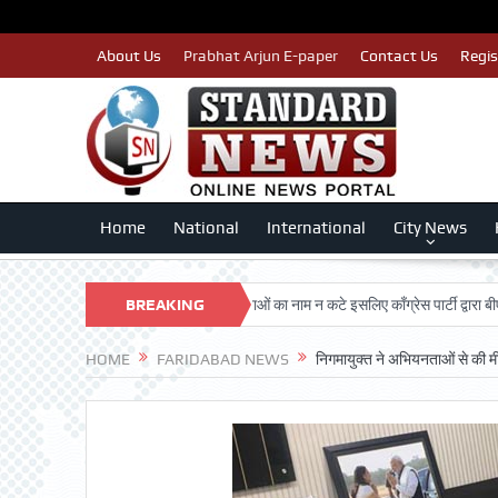
About Us
Prabhat Arjun E-paper
Contact Us
Regis
Home
National
International
City News
ARSHAN TRUST
BREAKING
पात्र मतदाताओं का नाम न कटे इसलिए काँग्रेस पार्टी द्वारा बीएलए 2 क
NEWS
HOME
FARIDABAD NEWS
निगमायुक्त ने अभियनताओं से की मी