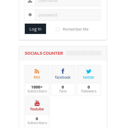
Log In
Remember Me
SOCIALS COUNTER
RSS
facebook
twitter
1000+
0
0
Subscribers
fans
followers
Youtube
0
Subscribers