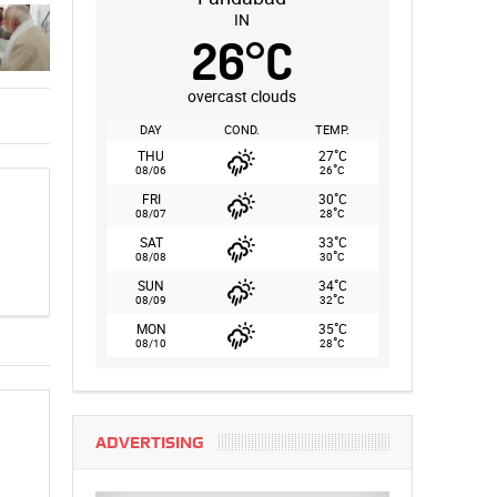
IN
26
°
C
overcast clouds
DAY
COND.
TEMP.
°
THU
27
C
°
08/06
26
C
°
FRI
30
C
°
08/07
28
C
°
SAT
33
C
°
08/08
30
C
°
SUN
34
C
°
08/09
32
C
°
MON
35
C
°
08/10
28
C
ADVERTISING