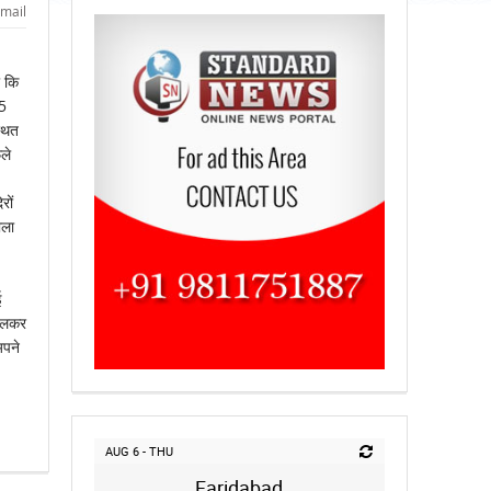
mail
ा कि
-5
्थित
ले
रों
ाला
ई
मिलकर
अपने
AUG 6 - THU
Faridabad