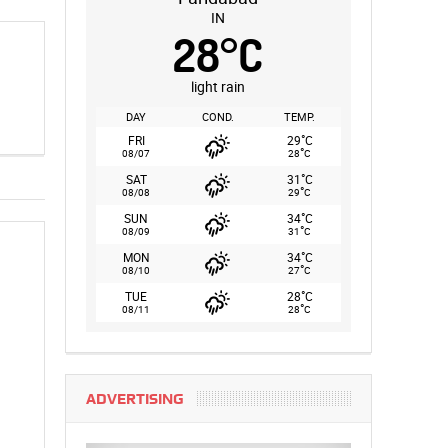
IN
28
°
C
light rain
DAY
COND.
TEMP.
°
FRI
29
C
°
08/07
28
C
°
SAT
31
C
°
08/08
29
C
°
SUN
34
C
°
08/09
31
C
°
MON
34
C
°
08/10
27
C
°
TUE
28
C
°
08/11
28
C
ADVERTISING