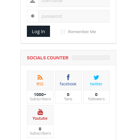
Log In
Remember Me
SOCIALS COUNTER
RSS
facebook
twitter
1000+
0
0
Subscribers
fans
followers
Youtube
0
Subscribers