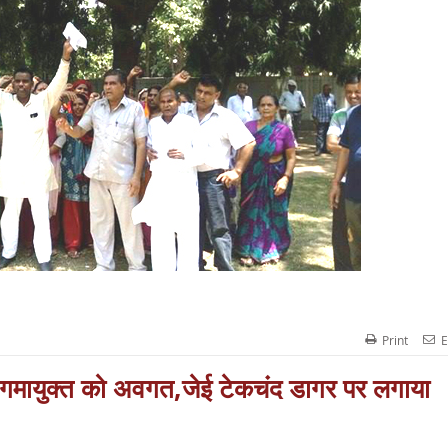
Print
E
िगमायुक्त को अवगत,जेई टेकचंद डागर पर लगाया