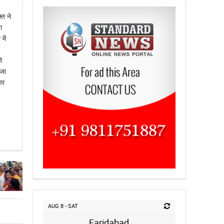
्त ने
ा
में
ो
 जा
गर
AUG 8 - SAT
Faridabad