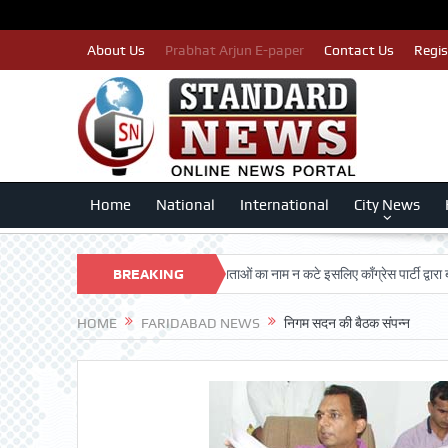
About Us
Prabhat Arjun E-paper
Contact Us
Regis
Home
National
International
City News
ARSHAN TRUST
BREAKING
पात्र मतदाताओं का नाम न कटे इसलिए काँग्रेस पार्टी द्वारा बीएलए 2 क
NEWS
HOME
FARIDABAD NEWS
निगम सदन की बैठक संपन्न