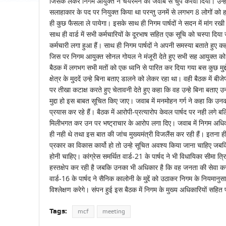
जिसके लेकर निगम आयुक्त ने चैयरमेन को जवाब से चुप करवा दिया। उन्होन
सलाहाकार के पद पर नियुक्त किया था परन्तु उनमें से लगभग 8 लोगों क
ही कुछ फैसला ले पायेगा। इसके साथ ही निगम पार्षदों ने सदन में मांग रखी
साथ ही वार्ड में सभी कर्मचारियों के दूरभाष सहित एक सूचि को चस्पा दि
कर्मचारी लगा हुआ हैं। साथ ही निगम पार्षदों ने अपनी समस्या बताते हुए क
जिस पर निगम आयुक्त सोनल गोयल ने मंजूरी देते हुए सभी सह आयुक्त क
बैठक में लगभग सभी मतों को एक ध्वनि से पारित कर दिया गया बस कुछ मु्द्द
क्षेत्र के मु्ददें उन्हे बिना बताए डालने को लेकर रहा था। वही बैठक में ब
पर तीखा कटाक्ष करते हुए चेतावनी देते हुए कहा कि वह उन्हे बिना बताए उनक
मुद्दा हो इस बाबत सूचित किए जाए। जवाब में मनमोहन गर्ग ने कहा कि
प्रयास कर रहे हैं। बैठक में आरोपी-प्रत्यारोप केवल पार्षद पर नही लगे 
मिलीभगत कर उन पर भष्ट्राचार के आरोप लगा दिए। जवाब में निगम अधिकारी
ही नही थे तथा इस बात की जांच मुख्यमंत्री विजलैंस कर रही हैं। इतना ही
प्रकार का विकास कार्यो हो तो उन्हे सूचित अवश्य किया जाना चाहिए जबकि क
होनी चाहिए। कांग्रेस समर्थित वार्ड-21 के पार्षद ने भी विधायिका सीमा त्
हस्तक्षेप कर रही है जबकि उनका भी अधिकार है कि वह जनता की सेवा क
वार्ड-16 के पार्षद ने सैनिक कालोनी के मु्द्दें को उठाकर निगम के नियमान
विश्लेक्षण करेगे। संपन हुई इस बैठक में निगम के मुख्य अधिकारियों सहित 
Tags:
mcf
meeting