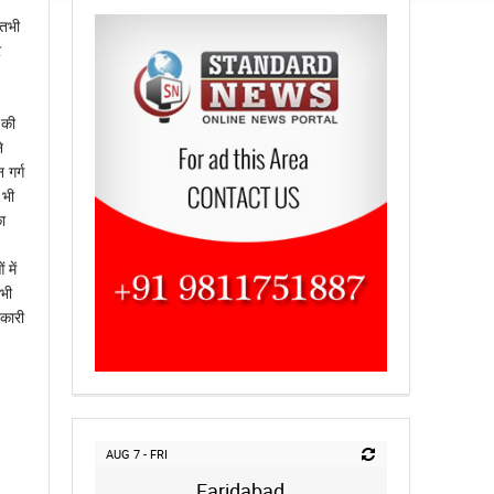
 तभी
र
 की
े
 गर्ग
 भी
ा
में
 भी
नकारी
AUG 7 - FRI
Faridabad