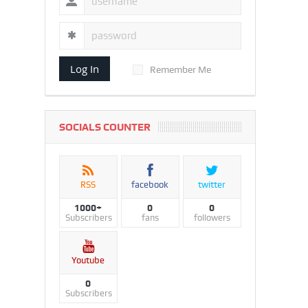
Log In
Remember Me
SOCIALS COUNTER
RSS
facebook
twitter
1000+
0
0
Subscribers
fans
followers
Youtube
0
Subscribers