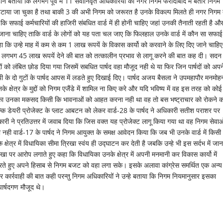
े बताया कि लगभग पूर्व में 11 सेवानिवृत अधिकारियों को नगर निगम फरीदाबाद में बतौर निगम
ो हटाया जा चुका है तथा बाकी 3 की अभी निगम को जरूरत है उनके विकल्प मिलते ही नगर निगम
 कि सफाई कर्मचारियों की हाजिरी संबधित वार्ड में ही होनी चाहिए जहां उनकी तैनाती रहती है औ
या जाना चाहिए ताकि वार्ड के लोगों को यह पता चल जाए कि फिलहाल उनके वार्ड में कौन सा सफाई
हा कि उन्हे माह में कम से कम 1 लाख रूपयें के विकास कार्यो को करवाने के लिए दिए जाने चाहिए
ो लगभग 45 लाख रूपयें देने की बात को तत्कालीन प्रभाव से लागू करने की बात कह दी। सदन
ों को लंबित छोड दिया गया जिसमें सबधित पार्षद वहा मौजूद नही थे या फिर जिन पार्षदों को अपन
ीजेपी के दो गुटों के पार्षद आपस में लडते हुए दिखाई दिए। पार्षद अजय बैसला ने उपमहापौर मनमोहन
े क्षेत्र के मुद्दों को निगम एजैंडे में शामिल ना किए करे और यदि भविष्य में वह इस तरह को कोई
 उनका उनका मकसद किसी कि भावनाओं को आहत करना नही था वह तो बस भष्ट्राचार को रोकने क
बल्कि डेयरी प्रोजेक्ट के प्लाट आबटन को लेकर वार्ड-28 के पार्षद ने अधिकारी सतीश पराशर पर
 ने प्रतिउत्तर में जवाब दिया कि जिस वक्त यह प्रोजेक्ट लागू किया गया था वह निगम सेवाओं 
 नही वार्ड-17 के पार्षद ने निगम आयुक्त के समक्ष आवेदन किया कि जब भी उनके वार्ड में किसी
्षेत्र में विधायिका सीमा त्रिखा स्वंय ही उद्घाटन कर देती है जबकि उन्हे भी इस सर्दभ में जा
रिखा पर आरोप लगाते हुए कहा कि विधायिका उनके क्षेत्र में अपनी मनमानी कर विकास कार्यो में
रते हुए अपने हिसाब से निगम बजट को वहा लगा सके। इसके अलावा कांग्रेस समर्थित एक अन्य
ुसार कार्रवाही की बात कही परन्तु निगम अधिकारियों ने उन्हे बताया कि निगम नियमानुसार इसका
पार्षदगण मौजूद थे।