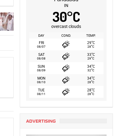
IN
30
°
C
overcast clouds
DAY
COND.
TEMP.
°
FRI
29
C
°
08/07
28
C
°
SAT
33
C
°
08/08
29
C
°
SUN
34
C
°
08/09
32
C
°
MON
34
C
°
08/10
28
C
°
TUE
28
C
°
08/11
28
C
ADVERTISING