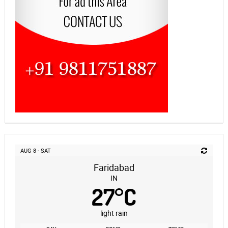
AUG 8 - SAT
Faridabad
IN
27
°
C
light rain