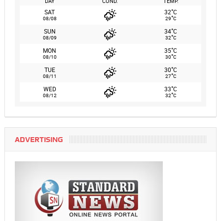
DAY
COND.
TEMP.
°
SAT
32
C
°
08/08
29
C
°
SUN
34
C
°
08/09
32
C
°
MON
35
C
°
08/10
30
C
°
TUE
30
C
°
08/11
27
C
°
WED
33
C
°
08/12
32
C
ADVERTISING