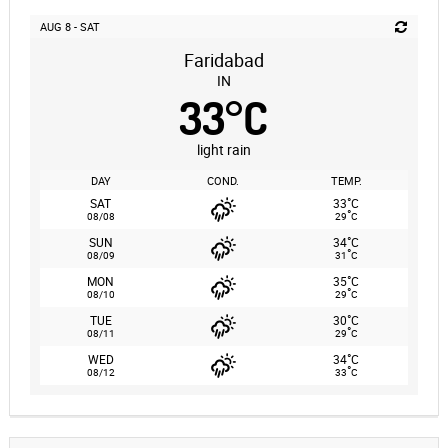
AUG 8 - SAT
Faridabad
IN
33
°
C
light rain
DAY
COND.
TEMP.
°
SAT
33
C
°
08/08
29
C
°
SUN
34
C
°
08/09
31
C
°
MON
35
C
°
08/10
29
C
°
TUE
30
C
°
08/11
29
C
°
WED
34
C
°
08/12
33
C