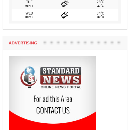
°
TUE
28
C
°
08/11
27
C
°
WED
34
C
°
08/12
32
C
ADVERTISING