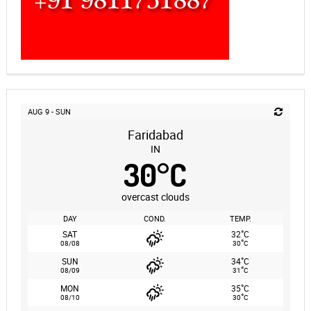
AUG 9 - SUN
Faridabad
IN
30
°
C
overcast clouds
DAY
COND.
TEMP.
°
SAT
32
C
°
08/08
30
C
°
SUN
34
C
°
08/09
31
C
°
MON
35
C
°
08/10
30
C