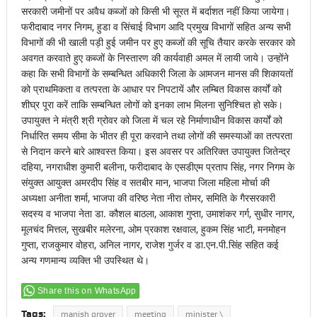
सरकारी जमीनों पर अवैध कब्जों को किसी भी सूरत में बर्दाशत नहीं किया जायेगा।
फरीदाबाद नगर निगम, हुडा व सिंचाई विभाग आदि प्रमुख विभागों सहित अन्य सभी
विभागों की भी खाली पड़ी हुई जमीन पर हुए कब्जों की सूचि तैयार करके सरकार को
अवगत करवाते हुए कब्जों के निस्तारण की कार्यवाही अमल में लायी जाये। उन्होंने
कहा कि सभी विभागों के सम्बन्धित अधिकारी जिला के आमजन मानस की शिकायतों
को प्राथमिकता व तत्परता के आधार पर निपटायें और लम्बित विकास कार्यों को
शीघ्र पूरा करें ताकि सम्बन्धित लोगों को इनका लाभ मिलना सुनिश्चित हो सके।
उपायुक्त ने मंत्री श्री ग्रोवर को जिला में चल रहे निर्माणाधीन विकास कार्यों को
निर्धारित समय सीमा के भीतर ही पूरा करवाने तथा लोगों की समस्याओं का तत्परता
से निदान करने बारे आश्वस्त किया। इस अवसर पर अतिरिक्त उपायुक्त जितेन्द्र
दहिया, नगराधीश कुमारी बलीना, फरीदाबाद के एसडीएम प्रताप सिंह, नगर निगम के
संयुक्त आयुक्त अमरदीप सिंह व सतबीर मान, भाजपा जिला महिला मोर्चा की
अध्यक्षा अनीता शर्मा, भाजपा की वरिष्ठ नेता नीरा तोमर, समिति के गैरसरकारी
सदस्य व भाजपा नेता डा. कौशल बाठला, आकाश गुप्ता, उमाशंकर गर्ग, सुधीर नागर,
मूलचंद मित्तल, सुखबीर मलेरना, ओम प्रकाश रक्षवाल, हुकम सिंह भाटी, मनमोहन
गुप्ता, राजकुमार वोहरा, अनिल नागर, राजेश गुर्जर व डा.एन.पी.सिंह सहित कई
अन्य गणमान्य व्यक्ति भी उपस्थित थे।
Share this on WhatsApp
Tags:
manish grover
meeting
minister \