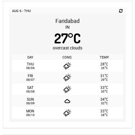
AUG 6 - THU
Faridabad
IN
27
°
C
overcast clouds
DAY
COND.
TEMP.
°
THU
28
C
°
08/06
26
C
°
FRI
31
C
°
08/07
29
C
°
SAT
33
C
°
08/08
30
C
°
SUN
34
C
°
08/09
32
C
°
MON
33
C
°
08/10
28
C