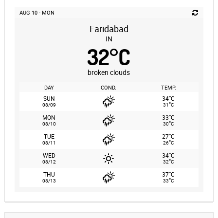
AUG 10 - MON
Faridabad
IN
32
°
C
broken clouds
DAY
COND.
TEMP.
°
SUN
34
C
°
08/09
31
C
°
MON
33
C
°
08/10
30
C
°
TUE
27
C
°
08/11
26
C
°
WED
34
C
°
08/12
32
C
°
THU
37
C
°
08/13
33
C