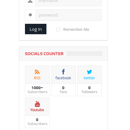
Log In
Remember Me
SOCIALS COUNTER
RSS
facebook
twitter
1000+
0
0
Subscribers
fans
followers
Youtube
0
Subscribers