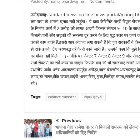
Posted By:
manoj bhardwaj
on:
No Comments
फरीदाबाद(standard news on line news portal/manoj bhardwaj
कर पाया तो अगला चुनाव नहीं लड़ूंगा। ये दावा कैबिनिटे मंत्री विपुल गो
के निर्माण कार्य में 2 करोड़ की लागत आएगी जिससे सेक्टर 9 -10 के सा
बिजली,पानी और सड़कों की समस्या दूर करने के लिए युद्ध स्तर पर कार्य जार
काफी काम बाकी हैं,इससे आप अंदाजा लगा सकते हैं कि पूर्व सरकारों न
हो सके इसके लिए चरणबद्ध तरीके से कार्य जारी हैं। उन्होने कहा कि मुझे 
का मौका नहीं मिलेगा। इस मौके पर सेक्टर 7,सेक्टर 8,सेक्टर 9 और सेक्ट
सभी सेक्टरों का सर्वे करवाया जाएगा जिसके बाद जो भी समस्याएं सामने आ
स्थानीय पार्षद धनेष अदलक्खा,वासुदेव अरोड़ा,मदन चेयरमैन,आरडब्ल्यूए के
डागर,डॉ नागर,वीके उप्पल,वाईपी भल्ला,विष्णु गुप्ता,जितेंद्र मंगला,शमश
रहे।
Tags:
cabinet minister
vipul goyal
Previous
भाजपा नेता राजेश नागर ने बिजली समस्या को लेकर
अधिकारियों को दिए निर्देश