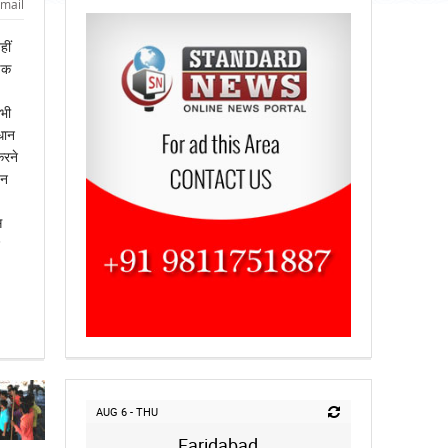
mail
ीं
ड़क
 भी
धान
करने
इन
स
AUG 6 - THU
Faridabad