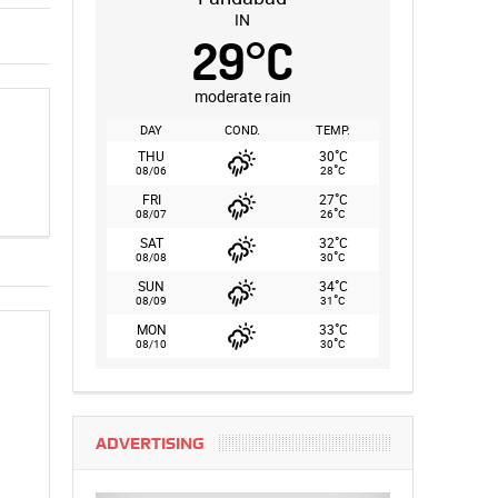
IN
29
°
C
moderate rain
DAY
COND.
TEMP.
°
THU
30
C
°
08/06
28
C
°
FRI
27
C
°
08/07
26
C
°
SAT
32
C
°
08/08
30
C
°
SUN
34
C
°
08/09
31
C
°
MON
33
C
°
08/10
30
C
ADVERTISING