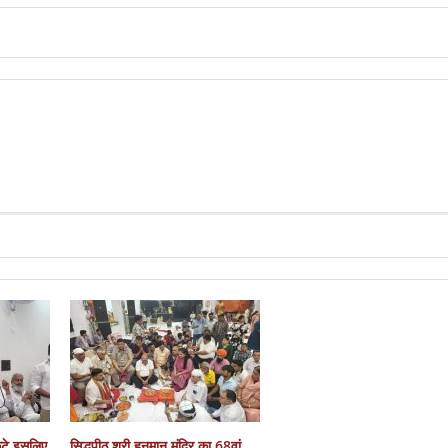
कटे इसलिए
सिद्धपीठ श्री हनुमान मंदिर का 68वां