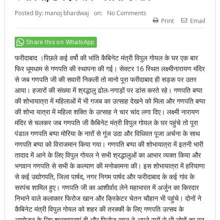
Posted By:
manoj bhardwaj
on:
No Comments
Print
Email
Share this on WhatsApp
फरीदाबाद ।पिछले कई वर्षो की भांति कैबिनेट मंत्री विपुल गोयल के घर एक बार
फिर धूमधाम से गणपति की स्थापना की गई। सेक्टर 16 स्थित लक्ष्मीनारायण मंदिर
से जब गणपति जी की सवारी निकली तो मानो पूरा फरीदाबाद ही सड़क पर उतर
आया। हजारों की संख्या में श्रद्धालु ढोल-नगाड़ों पर डांस करते रहे। गणपति बप्पा
की शोभायात्रा में महिलाओं में भी गजब का उत्साह देखने को मिला और गणपति बप्पा
की शोभा यात्रा में महिला शक्ति के उत्साह ने चार चांद लगा दिए। लक्ष्मी नारायण
मंदिर से चलकर जब गणपति जी कैबिनेट मंत्री विपुल गोयल के घर पहुंचे तो पूरा
पंडाल गणपति बप्पा मोरिया के नारों से गूंज उठा और विधिवत पूजा अर्चना के साथ
गणपति बप्पा को विराजमान किया गया। गणपति बप्पा की शोभायात्रा में इतनी भारी
तादाद में आने के लिए विपुल गोयल ने सभी श्रद्धालुओं का आभार व्यक्त किया और
भगवान गणपति से सभी के कल्याण की मनोकामना की। इस शोभायात्रा में हरियाणा
से कई उद्योगपति, जिला पार्षद, नगर निगम पार्षद और फरीदाबाद के कई गांव के
सरपंच शामिल हुए। गणपति जी का आशीर्वाद लेने महाभारत में अर्जुन का किरदार
निभाने वाले कलाकार फिरोज खान और क्रिकेटर चेतन चौहान भी पहुंचे। दोनों ने
कैबिनेट मंत्री विपुल गोयल को शहर की तरक्की के लिए गणपति उत्सव के
आयोजन के लिए शुभकामनाएं दी और फिरोज खान ने अपने सुरों से भी लोगों का मन