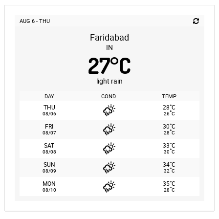
AUG 6 - THU
Faridabad
IN
27
°
C
light rain
DAY
COND.
TEMP.
°
THU
28
C
°
08/06
26
C
°
FRI
30
C
°
08/07
28
C
°
SAT
33
C
°
08/08
30
C
°
SUN
34
C
°
08/09
32
C
°
MON
35
C
°
08/10
28
C