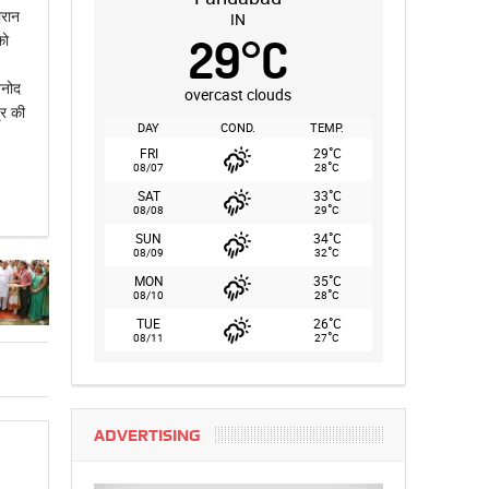
ौरान
IN
29
°
C
को
िनोद
overcast clouds
्र की
DAY
COND.
TEMP.
°
FRI
29
C
°
08/07
28
C
°
SAT
33
C
°
08/08
29
C
°
SUN
34
C
°
08/09
32
C
°
MON
35
C
°
08/10
28
C
°
TUE
26
C
°
08/11
27
C
ADVERTISING