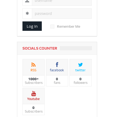
Log In
Remember Me
SOCIALS COUNTER
RSS
facebook
twitter
1000+
0
0
Subscribers
fans
followers
Youtube
0
Subscribers