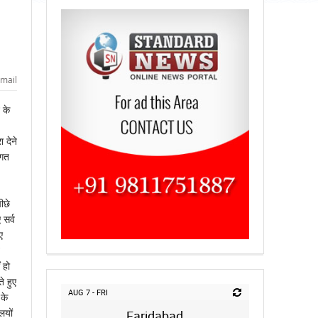
mail
 के
 देने
ागत
ीछे
 सर्व
ए
 हो
े हुए
AUG 7 - FRI
 के
लयों
Faridabad