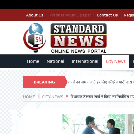
About Us
Prabhat Arjun E-paper
Contact Us
Regis
Home
National
International
City News
RSHAN TRUST
BREAKING
पात्र मतदाताओं का नाम न कटे इसलिए काँग्रेस पार्टी द्वारा बीएलए 2 कि
NEWS
HOME
CITY NEWS
विधायक टेकचंद शर्मा ने किया नवनिर्वाचित र