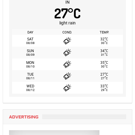
IN
27
°
C
light rain
DAY
COND.
TEMP.
°
SAT
32
C
°
08/08
30
C
°
SUN
34
C
°
08/09
31
C
°
MON
35
C
°
08/10
30
C
°
TUE
27
C
°
08/11
27
C
°
WED
33
C
°
08/12
29
C
ADVERTISING