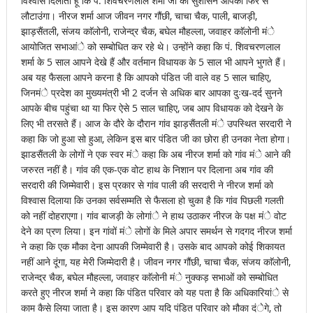
विश्वास दिलाता हूं कि पं. शिवचरणलाल शर्मा जी का सुशासन आपको फिर से
लौटाउंगा। नीरज शर्मा आज जीवन नगर गौंछी, चाचा चैक, पाली, बाजड़ी,
झाड़सैंतली, संजय काॅलोनी, राजेन्द्र चैक, बघेल मौहल्ला, जवाहर काॅलोनी मंे
आयोजित सभाआंे को सम्बोधित कर रहे थे। उन्होंने कहा कि पं. शिवचरणलाल
शर्मा के 5 साल आपने देखे हैं और वर्तमान विधायक के 5 साल भी आपने भुगते हैं।
अब यह फैसला आपने करना है कि आपको पंडित जी वाले वह 5 साल चाहिए,
जिनमंे प्रदेश का मुख्यमंत्री भी 2 दर्जन से अधिक बार आपका दुःख-दर्द सुनने
आपके बीच पहुंचा था या फिर ऐसे 5 साल चाहिए, जब आप विधायक को देखने के
लिए भी तरसते हैं। आज के दौरे के दौरान गांव झाड़सैंतली मंे उपस्थित सरदारी ने
कहा कि जो हुआ सो हुआ, लेकिन इस बार पंडित जी का छोरा ही उनका नेता होगा।
झाडसैंतली के लोगों ने एक स्वर मंे कहा कि अब नीरज शर्मा को गांव मंे आने की
जरुरत नहीं है। गांव की एक-एक वोट हाथ के निशान पर दिलाना अब गांव की
सरदारी की जिम्मेवारी। इस प्रकार से गांव पाली की सरदारी ने नीरज शर्मा को
विश्वास दिलाया कि उनका सर्वसम्मति से फैसला हो चुका है कि गांव पिछली गलती
को नहीं दोहराएगा। गांव बाजड़ी के लोगांे ने हाथ उठाकर नीरज के पक्ष मंे वोट
देने का प्रण लिया। इन गांवों मंे लोगों के मिले अपार समर्थन से गदगद नीरज शर्मा
ने कहा कि एक मौका देना आपकी जिम्मेवारी है। उसके बाद आपको कोई शिकायत
नहीं आने दूंगा, यह मेरी जिम्मेदारी है। जीवन नगर गौंछी, चाचा चैक, संजय काॅलोनी,
राजेन्द्र चैक, बघेल मौहल्ला, जवाहर काॅलोनी मंे नुक्कड़ सभाओं को सम्बोधित
करते हुए नीरज शर्मा ने कहा कि पंडित परिवार को यह पता है कि अधिकारियांे से
काम कैसे लिया जाता है। इस कारण आप यदि पंडित परिवार को मौका दंेगे, तो