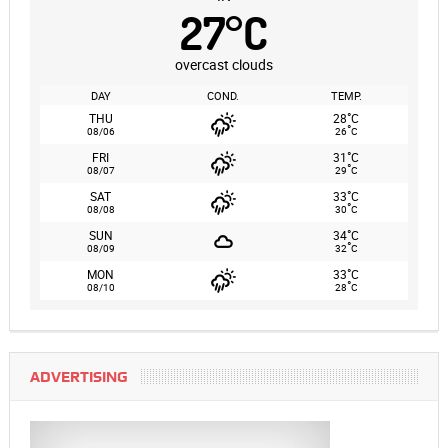
27
°
C
overcast clouds
DAY
COND.
TEMP.
°
THU
28
C
°
08/06
26
C
°
FRI
31
C
°
08/07
29
C
°
SAT
33
C
°
08/08
30
C
°
SUN
34
C
°
08/09
32
C
°
MON
33
C
°
08/10
28
C
ADVERTISING