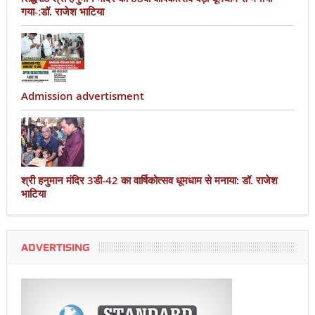
गया-:डॉ. राजेश भाटिया
Admission advertisment
श्री हनुमान मंदिर 3डी-42 का वार्षिकोत्सव धूमधाम से मनाया: डॉ. राजेश
भाटिया
ADVERTISING