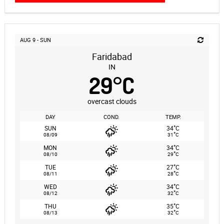
AUG 9 - SUN
Faridabad
IN
29
°
C
overcast clouds
DAY
COND.
TEMP.
°
SUN
34
C
°
08/09
31
C
°
MON
34
C
°
08/10
29
C
°
TUE
27
C
°
08/11
28
C
°
WED
34
C
°
08/12
32
C
°
THU
35
C
°
08/13
32
C