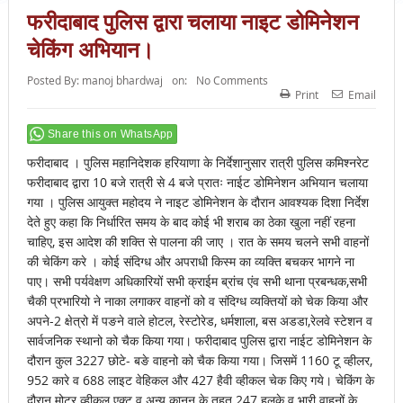
फरीदाबाद पुलिस द्वारा चलाया नाइट डोमिनेशन
चेकिंग अभियान।
Posted By:
manoj bhardwaj
on:
No Comments
Print
Email
Share this on WhatsApp
फरीदाबाद । पुलिस महानिदेशक हरियाणा के निर्देशानुसार रात्री पुलिस कमिश्नरेट
फरीदाबाद द्वारा 10 बजे रात्री से 4 बजे प्रातः नाईट डोमिनेशन अभियान चलाया
गया । पुलिस आयुक्त महोदय ने नाइट डोमिनेशन के दौरान आवश्यक दिशा निर्देश
देते हुए कहा कि निर्धारित समय के बाद कोई भी शराब का ठेका खुला नहीं रहना
चाहिए, इस आदेश की शक्ति से पालना की जाए । रात के समय चलने सभी वाहनों
की चेकिंग करे । कोई संदिग्ध और अपराधी किस्म का व्यक्ति बचकर भागने ना
पाए। सभी पर्यवेक्षण अधिकारियों सभी क्राईम ब्रांच एंव सभी थाना प्रबन्धक,सभी
चैकी प्रभारियो ने नाका लगाकर वाहनों को व संदिग्ध व्यक्तियों को चेक किया और
अपने-2 क्षेत्रो में पङने वाले होटल, रेस्टोरेड, धर्मशाला, बस अडडा,रेलवे स्टेशन व
सार्वजनिक स्थानो को चैक किया गया। फरीदाबाद पुलिस द्वारा नाईट डोमिनेशन के
दौरान कुल 3227 छोटे- बङे वाहनो को चैक किया गया। जिसमें 1160 टू व्हीलर,
952 कारे व 688 लाइट वेहिकल और 427 हैवी व्हीकल चेक किए गये। चेकिंग के
दौरान मोटर व्हीकल एक्ट व अन्य कानुन के तहत 247 हलके व भारी वाहनों के