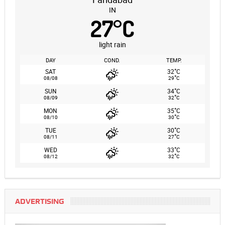
IN
27
°
C
light rain
DAY
COND.
TEMP.
°
SAT
32
C
°
08/08
29
C
°
SUN
34
C
°
08/09
32
C
°
MON
35
C
°
08/10
30
C
°
TUE
30
C
°
08/11
27
C
°
WED
33
C
°
08/12
32
C
ADVERTISING