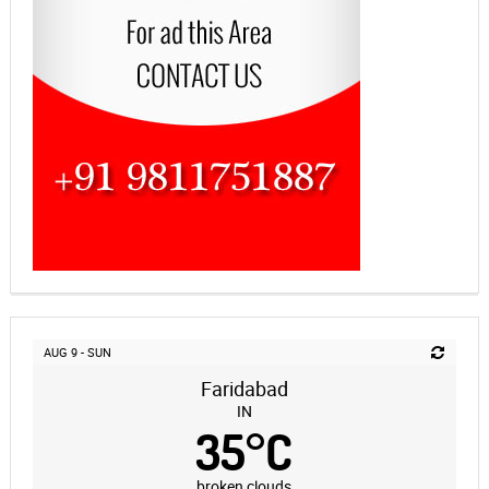
AUG 9 - SUN
Faridabad
IN
35
°
C
broken clouds