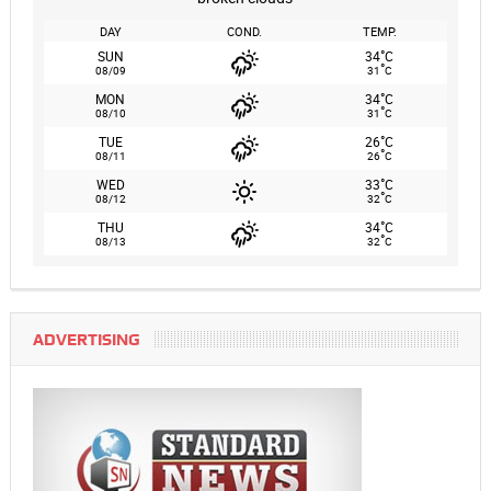
DAY
COND.
TEMP.
°
SUN
34
C
°
08/09
31
C
°
MON
34
C
°
08/10
31
C
°
TUE
26
C
°
08/11
26
C
°
WED
33
C
°
08/12
32
C
°
THU
34
C
°
08/13
32
C
ADVERTISING