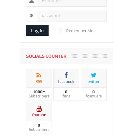
Log In
Remember Me
SOCIALS COUNTER
RSS
facebook
twitter
1000+
0
0
Subscribers
fans
followers
Youtube
0
Subscribers