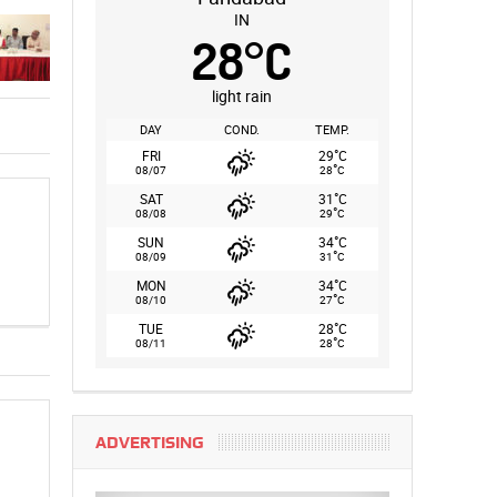
IN
28
°
C
light rain
DAY
COND.
TEMP.
°
FRI
29
C
°
08/07
28
C
°
SAT
31
C
°
08/08
29
C
°
SUN
34
C
°
08/09
31
C
°
MON
34
C
°
08/10
27
C
°
TUE
28
C
°
08/11
28
C
ADVERTISING