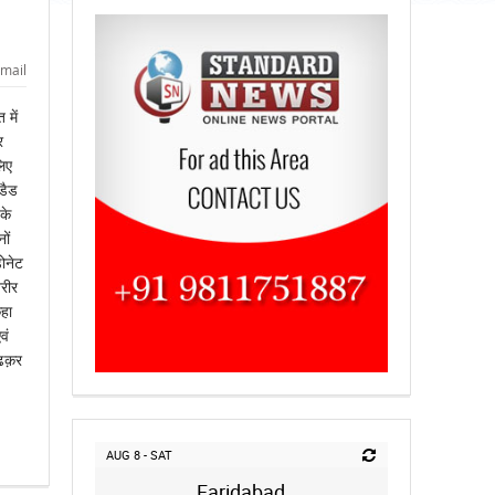
mail
में
र
लिए
डैड
के
ों
डोनेट
रीर
कहा
वं
चढक़र
AUG 8 - SAT
Faridabad