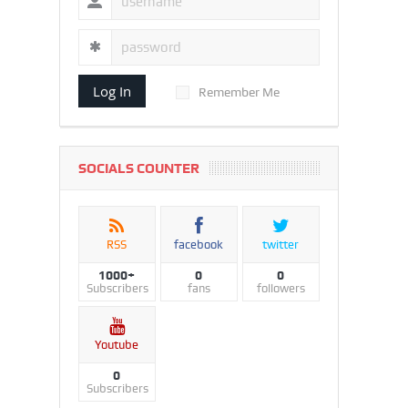
Log In
Remember Me
SOCIALS COUNTER
RSS
facebook
twitter
1000+
0
0
Subscribers
fans
followers
Youtube
0
Subscribers