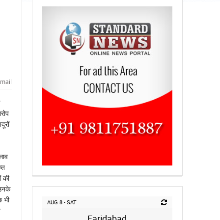
mail
आरोप
ूरों
लाव
्त
ं की
उनके
छ भी
AUG 8 - SAT
े
Faridabad