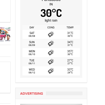
IN
30
°
C
light rain
DAY
COND.
TEMP.
°
SAT
31
C
°
08/08
30
C
°
SUN
34
C
°
08/09
31
C
°
MON
35
C
°
08/10
30
C
°
TUE
27
C
°
08/11
27
C
°
WED
33
C
°
08/12
29
C
ADVERTISING