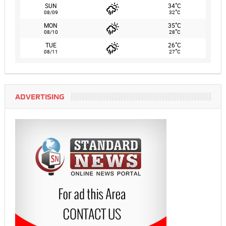
°
SUN
34
C
°
08/09
32
C
°
MON
35
C
°
08/10
28
C
°
TUE
26
C
°
08/11
27
C
ADVERTISING