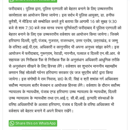
फरीदाबाद। पुलिस द्वारा, पुलिस प्रणाली को बेहतर बनाने के लिए उच्चस्तरीय
कार्यशाला का आयोजन किया जायेगा। इस सर्दभ में पुलिस आयुक्त, डा. हनीफ
कुरैशी, ने मीडिया को सम्बोधित करते हुये बताया कि आगामी 16 को सुबह 9:30
बजे से शाम 7:30 बजे तक मानव रचना यूनिर्वसटी फरीदाबाद में पुलिस प्रणाली को
बेहतर बनाने के लिए एक उच्चस्तरीय वर्कशाप का आयोजन किया जायेगा। जिसमे
हरियाणा दिल्ली, यूपी, पंजाब, गुजरात, राजस्थान, उत्तर प्रदेष, उत्राखंड, व जम्मु
के वरिश्ठ आई.पी.एस. अधिकारी व कानूनविद भी अपना अनुभव सांझा करेगे। इस
आयोजन में फरीदाबाद, गुरूग्राम, रेवाडी, नारनौल, पलवल व दिल्ली एन.सी.आर. से
सहायक उप निरीक्षक रैंक से निरीक्षक रैंक के अनुसंधान अधिकारी आधुनिक तरीके
से अनुसंधान सीखने के लिए हिस्सा लेंगे। वर्कशाप का शुभारंभ माननीय महामहीम
कप्तान सिहं सोलंकी गर्वनर हरियाणा सरकार एंव जज सुप्रीम कोर्ट द्वारा किया
जायेगा। इस संगोष्ठी मे राम निवास, डा0 के.पी. सिहं व श्री शषांक गर्ग अधिवक्ता
सर्वोच्य न्यायलय बतौर मेजबान व आयोजक हिस्सा लेंगे। वर्कशाप के दौरान सर्वोच्य
न्यायालय के न्यायधीश, पंजाब एण्ड हरियाणा उच्च न्यायलय के न्यायधीश, दिल्ली
उच्च न्यायालय के न्यायधीश तथा एन.आई.ए. सी.बी.आई. इत्यादि संस्थाओं के
वरिष्ठ अधिकारीयों के अलावा हरियाणा, पंजाब व दिल्ली के वरिष्ठ अधिवक्ता भी
वर्कशाप को बेहतर बनाने में अपने विचार रखेंगे।
Share this on WhatsApp