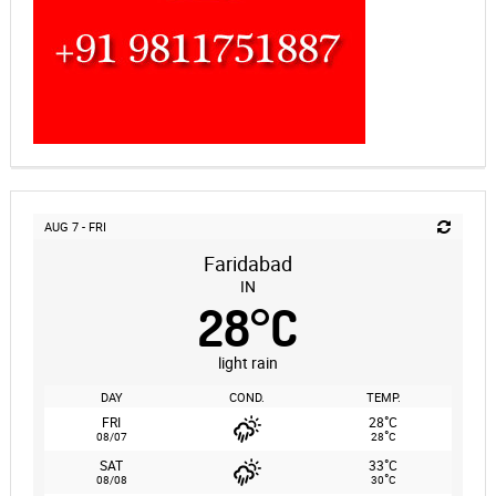
AUG 7 - FRI
Faridabad
IN
28
°
C
light rain
DAY
COND.
TEMP.
°
FRI
28
C
°
08/07
28
C
°
SAT
33
C
°
08/08
30
C