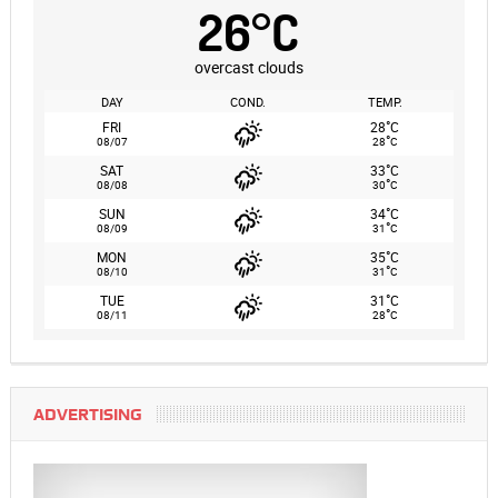
26
°
C
overcast clouds
DAY
COND.
TEMP.
°
FRI
28
C
°
08/07
28
C
°
SAT
33
C
°
08/08
30
C
°
SUN
34
C
°
08/09
31
C
°
MON
35
C
°
08/10
31
C
°
TUE
31
C
°
08/11
28
C
ADVERTISING