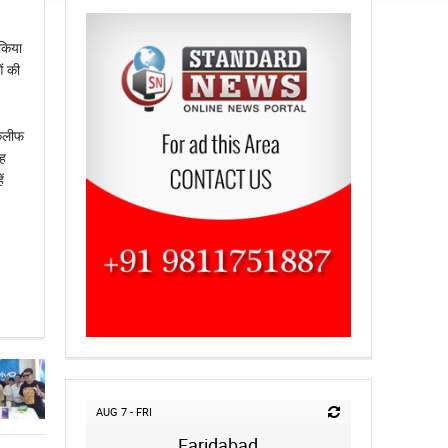
किया
ं की
तकलीफ
यह
ं
AUG 7 - FRI
Faridabad