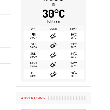
IN
30
°
C
light rain
DAY
COND.
TEMP.
°
FRI
30
C
°
08/07
28
C
°
SAT
33
C
°
08/08
29
C
°
SUN
34
C
°
08/09
32
C
°
MON
34
C
°
08/10
28
C
°
TUE
28
C
°
08/11
28
C
ADVERTISING