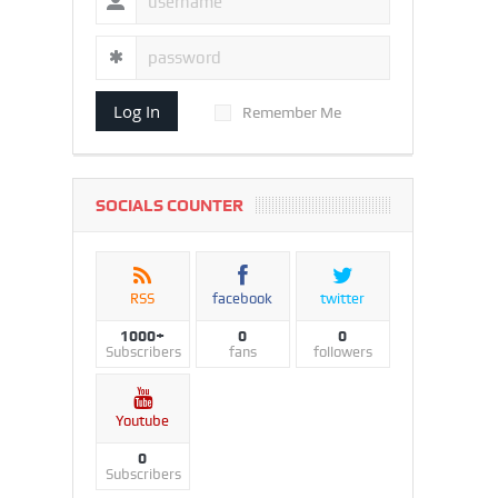
Log In
Remember Me
SOCIALS COUNTER
RSS
facebook
twitter
1000+
0
0
Subscribers
fans
followers
Youtube
0
Subscribers