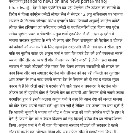
फरीदाबाद(standard news on line news portal/manoj
bhardwaj).. देश मे दिन प्रतिदिन बढ रही पेट्रोल और डीजल की कीमतो के
विरोध मे जिला कांग्रेस कमेटी लीगल सैल ने सेक्टर 12 लघु सचिवालय पर भाजपा
सरकार के खिलाफ जोरदार विरोध प्रदर्शन किया जिसकी अगुवाई कांग्रेस कमेटी
लीगल सैल हरियाणा एवं फरिदाबाद कमेटी के पदाधिकारियों दा्रा किया गया पृदेस
सचिव सुशील रावत व चेयरमैन अनुज शर्मा एडवोकेट ने की . इस प्रदर्शन मे
भाजपा सरकार मुर्दाबाद के नारे भी लगाए और जिला उपायुक्त को पेट्रोल व डीजल
की कीमतो को कम करने के लिए महामहिम राष्ट्रपति जी के नाम ज्ञापन सौपा. इस
मौके पर सुशील रावत एवं अनुज शर्मा ने कहा कि हमारे देश की अर्थ व्यवस्था सबसे
ज्यादा सीधे तौर पर व्यापारी और किसान पर निर्भर करती है.लेकिन इस भाजपा
सरकार ने पहले जीएसटी जैसे गब्बर सिंह टैक्स लगाकर व्यापारियो को तोडने का
काम किया और अब लगातार पेट्रोल और डीजल की बढ रही कीमतो का नुकसान
आम जनता के साथ साथ सबसे ज्यादा देश के किसान को हो रहा है उसका मुख्य
कारण ये है कि खेती बाडी मे प्रयोग होने वाले वाहन व उपकरण मे पेट्रोल और
डीजल का ही प्रयोग होता है जिससे देश का व्यापारी और किसान दोनो सबसे ज्यादा
प्रभावित हुआ है इसके अलावा अनुज शर्मा ने कहा कि आज देश की जनता भाजपा
को वोट देकर अपनी सबसे बडी भूल मान रही है लेकिन अब जनता मन बना चुकी है
कि आगामी चुनावो मे भाजपा को वोट न देकर सत्ता की चाबी कांग्रेस पार्टी के हाथ मे
देनी है जिसने देश को न केवल विकास की राह दिखाई बल्कि देश का सौन्दर्यीकरण
किया .अनुज शर्मा ने ये भी कहा कि भाजपा सरकार घोटालो की सरकार है पहले
नोटबंदी करके बडा घोटाला किया और अब राफेल डील मे महाघोटाला किया है