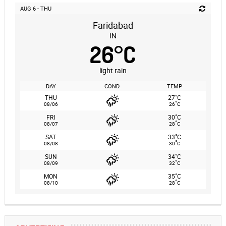
AUG 6 - THU
Faridabad
IN
26
°
C
light rain
DAY
COND.
TEMP.
°
THU
27
C
°
08/06
26
C
°
FRI
30
C
°
08/07
28
C
°
SAT
33
C
°
08/08
30
C
°
SUN
34
C
°
08/09
32
C
°
MON
35
C
°
08/10
28
C