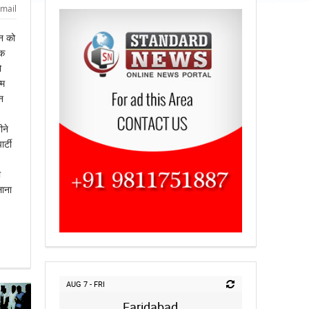
mail
ून को
एक
ो
्म
न
ीने
्टी
ी
लाना
AUG 7 - FRI
Faridabad