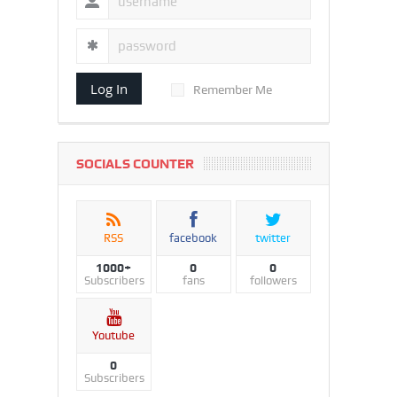
Log In
Remember Me
SOCIALS COUNTER
RSS
facebook
twitter
1000+
0
0
Subscribers
fans
followers
Youtube
0
Subscribers