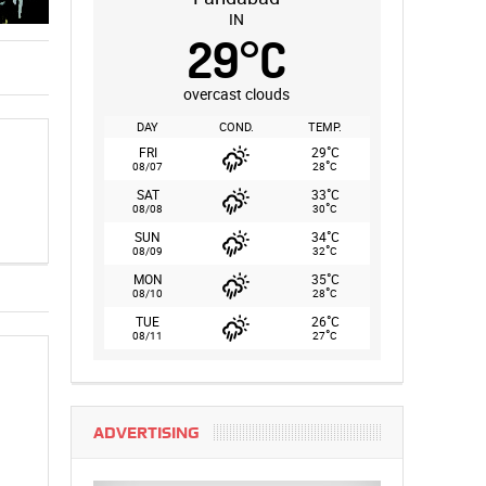
IN
29
°
C
overcast clouds
DAY
COND.
TEMP.
°
FRI
29
C
°
08/07
28
C
°
SAT
33
C
°
08/08
30
C
°
SUN
34
C
°
08/09
32
C
°
MON
35
C
°
08/10
28
C
°
TUE
26
C
°
08/11
27
C
ADVERTISING