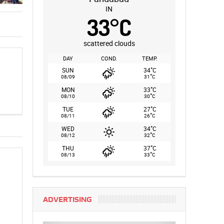
IN
33
°
C
scattered clouds
DAY
COND.
TEMP.
°
SUN
34
C
°
08/09
31
C
°
MON
33
C
°
08/10
30
C
°
TUE
27
C
°
08/11
26
C
°
WED
34
C
°
08/12
32
C
°
THU
37
C
°
08/13
33
C
ADVERTISING