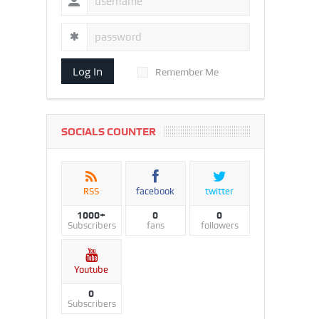
Log In
Remember Me
SOCIALS COUNTER
RSS
facebook
twitter
1000+
0
0
Subscribers
fans
followers
Youtube
0
Subscribers