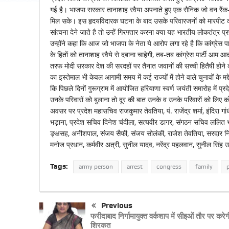
गई है। भाजपा सरकार तानाशाह रवैया अपनाते हुए एक सैनिक जो वन रैंक-
मिल सके। इस हृदयविदारक घटना के बाद उसके परिवारजनों को मारपीट करके 
सांत्वना देने जाते है तो उन्हें गिरफ्तार करना क्या यह भारतीय लोकतंत
उन्होंने कहा कि आज जो भाजपा के नेता ये आरोप लगा रहे है कि कांग्रेस
के हितों को तानाशाह रवैये से दबाना चाहेगी, तब-तब कांग्रेस पार्टी आम 
तरफ मोदी सरकार देश की सरदहों पर तैनात जवानों की सच्ची हितैषी होन
का इस्तेमाल भी केवल आगामी समय में कई राज्यों में होने वाले चुनावों के मद्
कि पिछले दिनों गुरूग्राम में आयोजित हरियाणा स्वर्ण जयंती समारोह में प्
उनके परिवारों को बुलाना तो दूर की बात उनके व उनके परिवारों को लिए
अवसर पर प्रदेश महासचिव राजकुमार तेवतिया, पं. राजेंद्र शर्मा, इंदिरा ग
भड़ाना, प्रदेश सचिव दिनेश चंदीला, सत्यवीर डागर, संगठन सचिव ललित भडाना
ङ्क्षसह, अनीशपाल, संजय सैफी, संजय सोलंकी, राजेश तेवतिया, सरदार निरं
मनोज प्रधान, कर्मवीर अत्री, सुनील यादव, नरेंद्र पहलवान, सुनील सिंह 
Tags:
army person
arrest
congress
family
Previous
फरीदाबाद निर्गामायुक्त वर्कशाप में सीइओं तौर पर करेग
शिरकत