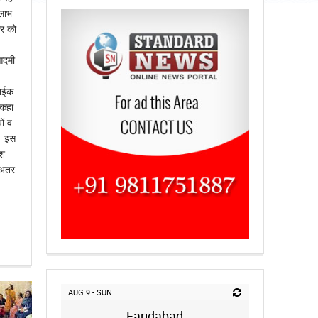
 लाभ
ार को
आदमी
राईक
 कहा
ों व
ै। इस
ेश
. अतर
AUG 9 - SUN
Faridabad