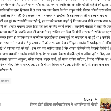
वन पैंशन के लिए अपने प्राण न्यौछावर कर रहा था ताकि देश के बाकि फौजी भाईयों को इसका
पुलिस द्वारा हिरासत में ले लेना और जब विपक्ष के नेता राहुल गांधी, किरण चौधरी उस परिव
्र प्रणाली का नियम है? ऐसा करके भाजपा सरकार ने अंग्रेजों के शासनकाल की याद ताजा कर दी।
 पार्टी इस मुद्दे पर राजनीति कर रही है, हम उनको बताना चाहते है कि जब-जब मोदी सरकार आम 
आदमी की आवाज बनकर उनके हितों की रक्षा के लिए संघर्ष करेगी। कांग्रेसी नेताओं ने कहा कि एक
े का दम भरती है, जबकि कल की घटना ने यह साबित कर दिया कि मोदी सरकार ने सर्जिकल स्ट्
देनजर किया है क्योंकि देश में सर्जिकल स्ट्राईक तो इससे पूर्व की सरकारों में भी हुई थी। उन्होंने
रदेश सरकार ने हजारों करोड़ रूपये पानी की तरह बहा दिया वहीं इस समारोह में स्वतंत्रता सैनानिय
 कोई भी घोषणा नही की गई। इस बात यह साबित होता है कि भाजपा सैनिकों की कितनी हितैषी ह
ांधी जन्म शताब्दी समारोह कमेटी के प्रदेश प्रवक्ता विकास चौधरी, प्रदेश सचिव सुमित गौड, राक
, ज्ञानचंद आहुजा, नरेश गोदारा, महेंद्र शर्मा, पूर्व पार्षद राजेश भाटिया, विनोद कौशिक, डा
जन सिंह, रतिराम पाहट, डा. आरके गोयल, विनय भाटी, डा. ओमवीर शर्मा, पं. श्याम लाल शर्मा,
उपस्थित थे।
portest
Next
विमन टीवी इंडिया आर्गनाइजेशन ने आयोजित की गोष्ठी
ी