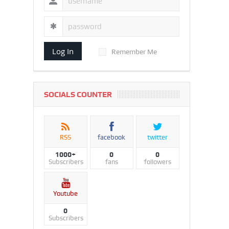
Log In
Remember Me
SOCIALS COUNTER
RSS
facebook
twitter
1000+
0
0
Subscribers
fans
followers
Youtube
0
Subscribers