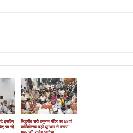
कटे इसलिए
सिद्धपीठ श्री हनुमान मंदिर का 68वां
 किए जा रहे
वार्षिकोत्सव बड़ी धूमधाम से मनाया
गया-:डॉ. राजेश भाटिया