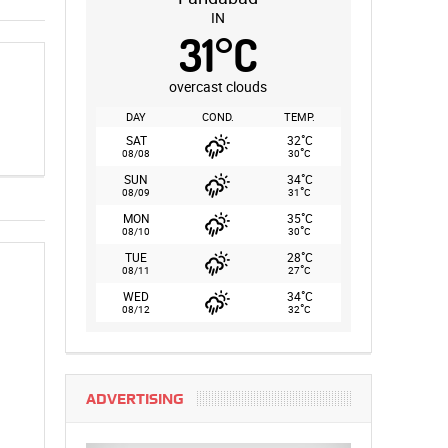
IN
31
°
C
overcast clouds
DAY
COND.
TEMP.
°
SAT
32
C
°
08/08
30
C
°
SUN
34
C
°
08/09
31
C
°
MON
35
C
°
08/10
30
C
°
TUE
28
C
°
08/11
27
C
°
WED
34
C
°
08/12
32
C
ADVERTISING