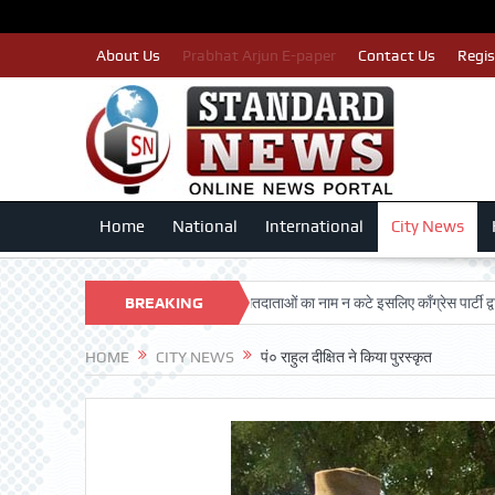
About Us
Prabhat Arjun E-paper
Contact Us
Regis
Home
National
International
City News
DARSHAN TRUST
BREAKING
पात्र मतदाताओं का नाम न कटे इसलिए काँग्रेस पार्टी द्वारा बीएलए 2
NEWS
HOME
CITY NEWS
पं० राहुल दीक्षित ने किया पुरस्कृत