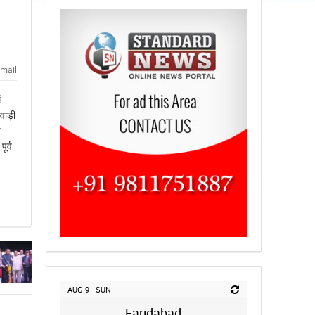
mail
ं
ेवाड़ी
े
ूर्व
AUG 9 - SUN
Faridabad