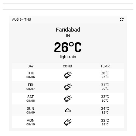
AUG 6 - THU
Faridabad
IN
26
°
C
light rain
DAY
COND.
TEMP.
°
THU
28
C
°
08/06
26
C
°
FRI
31
C
°
08/07
29
C
°
SAT
33
C
°
08/08
30
C
°
SUN
34
C
°
08/09
32
C
°
MON
33
C
°
08/10
28
C