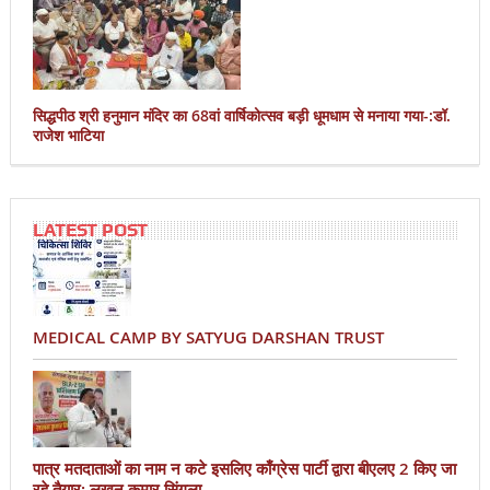
सिद्धपीठ श्री हनुमान मंदिर का 68वां वार्षिकोत्सव बड़ी धूमधाम से मनाया गया-:डॉ.
राजेश भाटिया
LATEST POST
MEDICAL CAMP BY SATYUG DARSHAN TRUST
पात्र मतदाताओं का नाम न कटे इसलिए काँग्रेस पार्टी द्वारा बीएलए 2 किए जा
रहे तैयार: लखन कुमार सिंगला