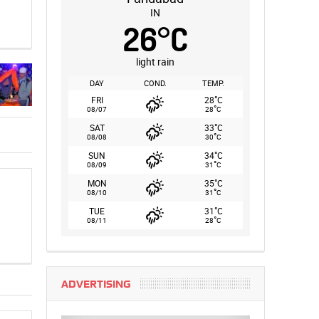
IN
26
°
C
light rain
DAY
COND.
TEMP.
°
FRI
28
C
°
08/07
28
C
°
SAT
33
C
°
08/08
30
C
°
SUN
34
C
°
08/09
31
C
°
MON
35
C
°
08/10
31
C
°
TUE
31
C
°
08/11
28
C
ADVERTISING