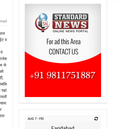
mail
ि आज
ाईट व
ने
राजेश
ंच से
 को
ीं,
 जबकि
 यहां
ायतों
े साथ
र
पाल
AUG 7 - FRI
Faridabad