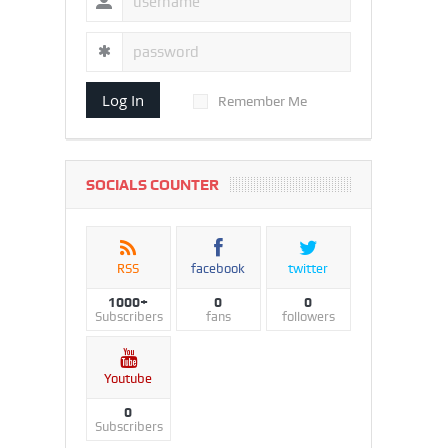
Log In
Remember Me
SOCIALS COUNTER
RSS
facebook
twitter
1000+
0
0
Subscribers
fans
followers
Youtube
0
Subscribers