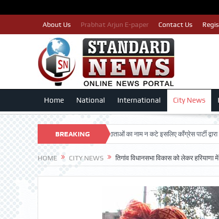
About Us
Prabhat Arjun E-paper
Contact Us
Regis
Home
National
International
City News
ARSHAN TRUST
BREAKING
पात्र मतदाताओं का नाम न कटे इसलिए काँग्रेस पार्टी द्वारा बीएलए 2 क
NEWS
HOME
CITY NEWS
तिगांव विधानसभा विकास को लेकर हरियाणा मे