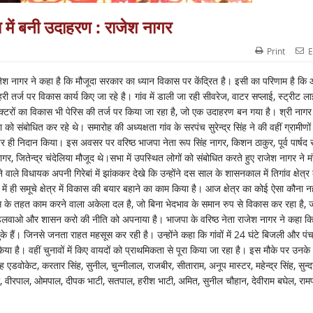
में बनी उदाहरण : राजेश नागर
Print
E
 राजेश नागर ने कहा है कि मौजूदा सरकार का ध्यान विकास पर केंद्रित है। इसी का परिणाम है क
 तर्ज पर विकास कार्य किए जा रहे है। गांव में डाली जा रही सीवरेज, वाटर सप्लाई, स्ट्रीट ल
सेक्टरों का विकास भी पेरिस की तर्ज पर किया जा रहा है, जो एक उदाहरण बन गया है। श्री नागर
को संबोधित कर रहे थे। समारोह की अध्यक्षता गांव के सरपंच सुरेन्द्र सिंह ने की वहीं ग्रामीणों 
पर ही निदान किया। इस अवसर पर वरिष्ठ भाजपा नेता रूप सिंह नागर, किशन ठाकुर, पूर्व पार्षद 
गर, जितेन्द्र चंदेलिया मौजूद थे।सभा में उपस्थित लोगों को संबोधित करते हुए राजेश नागर ने म
ने वाले विधायक अपनी गिरेबां में झांककर देखे कि उन्होंने दस साल के शासनकाल में तिगांव क्षेत्र
ही समूचे क्षेत्र में विकास की बयार बहाने का काम किया है। आज क्षेत्र का कोई ऐसा कौना नह
 के तहत काम करने वाला अकेला दल है, जो बिना भेदभाव के समान रुप से विकास कर रहा है,
 फूट डलवाओ और शासन करो की नीति को अपनाया है। भाजपा के वरिष्ठ नेता राजेश नागर ने कहा कि
ुके हैं। जिनसे जनता राहत महसूस कर रही है। उन्होंने कहा कि गांवों में 24 घंटे बिजली और पंच
या है। वहीं चुनावों में किए वायदों को प्राथमिकता से पूरा किया जा रहा है। इस मौके पर उनक
 एडवोकेट, करतार सिंह, सुनील, चुन्नीलाल, राजबीर, सीताराम, अनूप मास्टर, महेन्द्र सिंह, सुन्द
ारी, वीरपाल, ओमपाल, दीपक भाटी, सतपाल, हरीश भाटी, अमित, सुनील चौहान, देवीराम बघेल, राम