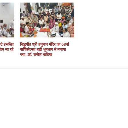
कटे इसलिए
सिद्धपीठ श्री हनुमान मंदिर का 68वां
 किए जा रहे
वार्षिकोत्सव बड़ी धूमधाम से मनाया
गया-:डॉ. राजेश भाटिया