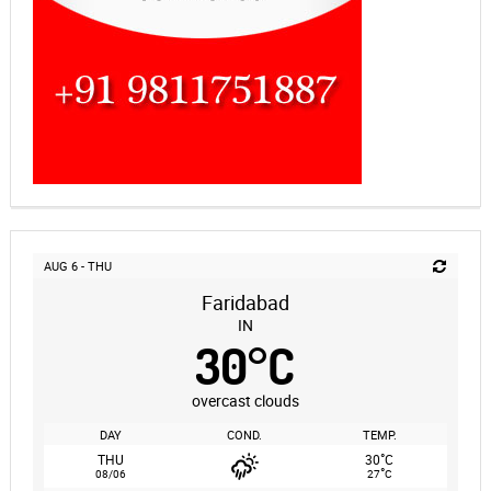
AUG 6 - THU
Faridabad
IN
30
°
C
overcast clouds
DAY
COND.
TEMP.
°
THU
30
C
°
08/06
27
C