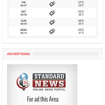
°
FRI
27
C
°
08/07
29
C
°
SAT
33
C
°
08/08
30
C
°
SUN
34
C
°
08/09
30
C
°
MON
35
C
°
08/10
31
C
ADVERTISING