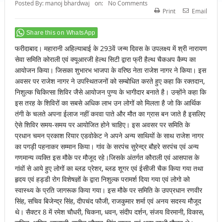
Posted By:
manoj bhardwaj
on:
No Comments
Print
Email
Share this on WhatsApp
फरीदाबाद। महारानी अहिल्याबाई के 293वें जन्म दिवस के उपलक्ष्य में श्री नारायण
सेवा समिति कोराली एवं क्यूआरजी हेल्थ सिटी द्वारा फ्री हैल्थ चैकअप कैम्प का
आयोजन किया। जिसका शुभारभ भाजपा के वरिष्ठ नेता राजेश नागर ने किया। इस
अवसर पर राजेश नागर ने उपस्थितजनों को सम्बोधित करते हुए कहा कि रक्तदान,
निशुल्क चिकित्सा शिविर जैसे आयोजन पुण्य के भागीदार बनाते है। उन्होंने कहा कि
इस तरह के शिविरों का सबसे अधिक लाभ उन लोगों को मिलता है जो कि आर्थिक
तंगी के चलते अपना ईलाज नहीं करवा पाते और मौत का ग्रास बन जाते है इसलिए
ऐसे शिविर समय-समय पर आयोजित होने चाहिए। इस अवसर पर समिति के
प्रधान चमन प्रकाश रियार एडवोकेट ने अपने अन्य साथियों के साथ राजेश नागर
का पगड़ी पहनाकर सम्मान किया। गांव के सरपंच सुरेन्द्र बौहरे सरपंच एवं अन्य
गणमान्य व्यक्ति इस मौके पर मौजूद रहे।जिसके अंतर्गत कौराली एवं आसपास के
गांवों से आये हुए लोगों का ब्लड प्रेशर, ब्लड शूगर एवं ईसीजी चैक किया गया तथा
हृदय एवं हड्डी रोग विशेषज्ञों के द्वारा निशुल्क परामर्श दिया गया एवं लोगो को
स्वास्थ्य के प्रति जागरूक किया गया। इस मौके पर समिति के उपप्रधान रणवीर
सिंह, सचिव बिजेन्द्र सिंह, दीपचंद फौजी, राजकुमार शर्मा एवं अनय सदस्य मौजूद
थे। सैक्टर 8 में रमेश चौधरी, चिकना, धवन, संदीप दर्शन, संजय विरमानी, विकास,