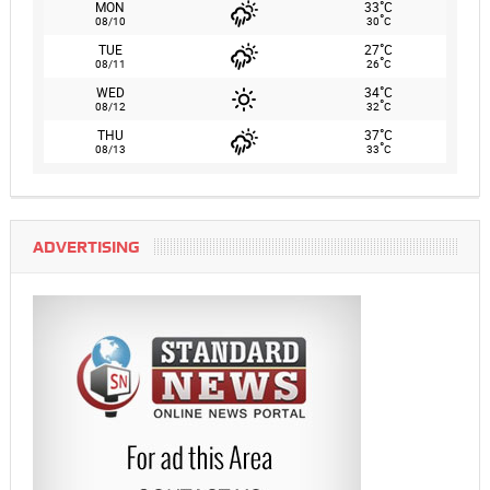
°
MON
33
C
°
08/10
30
C
°
TUE
27
C
°
08/11
26
C
°
WED
34
C
°
08/12
32
C
°
THU
37
C
°
08/13
33
C
ADVERTISING