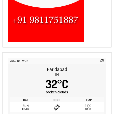
AUG 10 - MON
Faridabad
IN
32
°
C
broken clouds
DAY
COND.
TEMP.
°
SUN
34
C
°
08/09
31
C