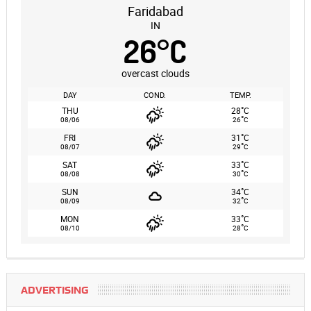
Faridabad
IN
26
°
C
overcast clouds
DAY
COND.
TEMP.
°
THU
28
C
°
08/06
26
C
°
FRI
31
C
°
08/07
29
C
°
SAT
33
C
°
08/08
30
C
°
SUN
34
C
°
08/09
32
C
°
MON
33
C
°
08/10
28
C
ADVERTISING