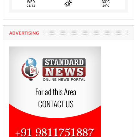
°
WED
33
C
°
08/12
29
C
ADVERTISING