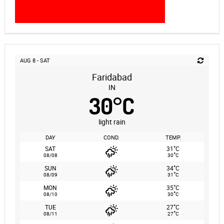
AUG 8 - SAT
Faridabad
IN
30
°
C
light rain
DAY
COND.
TEMP.
°
SAT
31
C
°
08/08
30
C
°
SUN
34
C
°
08/09
31
C
°
MON
35
C
°
08/10
30
C
°
TUE
27
C
°
08/11
27
C