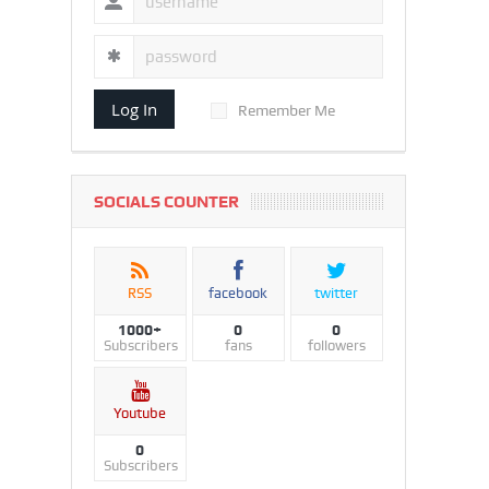
Log In
Remember Me
SOCIALS COUNTER
RSS
facebook
twitter
1000+
0
0
Subscribers
fans
followers
Youtube
0
Subscribers