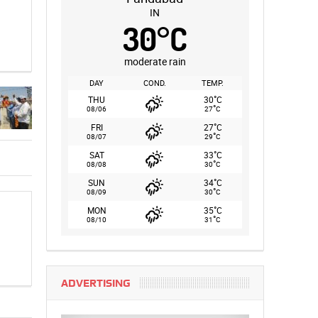
IN
30
°
C
moderate rain
DAY
COND.
TEMP.
°
THU
30
C
°
08/06
27
C
°
FRI
27
C
°
08/07
29
C
°
SAT
33
C
°
08/08
30
C
°
SUN
34
C
°
08/09
30
C
°
MON
35
C
°
08/10
31
C
ADVERTISING