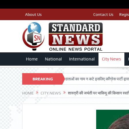
About Us
Prabhat Arjun E-paper
Contact Us
Regis
Home
National
International
City News
DARSHAN TRUST
BREAKING
पात्र मतदाताओं का नाम न कटे इसलिए काँग्रेस पार्टी द्वारा बीएलए 2 
NEWS
HOME
CITY NEWS
शास्त्री की जयंती पर भाकियू की किसान स्वाभ