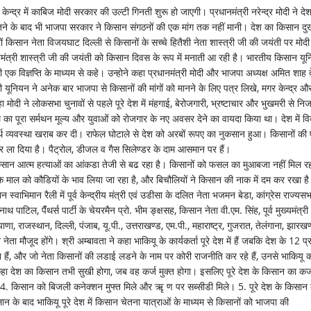
केन्द्र में काबिज मोदी सरकार की उल्टी गिनती शुरू हो जाएगी। प्रधानमंत्री नरेन्द्र मोदी ने देश
तने के बाद भी भाजपा सरकार ने किसान संगठनों की एक मांग तक नहीं मानी। देश का किसान दु
 किसान नेता विजयघाट दिल्ली से किसानों के सच्चे हितैशी नेता शास्त्री जी की जयंती पर मोदी
धानमंत्री शास्त्री जी की जयंती को किसान दिवस के रूप में मनाती आ रही है। भारतीय किसान यू
ी एक विज्ञप्ति के माध्यम से कहे। उन्होने कहा प्रधानमंत्री मोदी और भाजपा अध्यक्ष अमित शाह 
ियन ने अनेक बार भाजपा से किसानों की मांगों को मानने के लिए पत्र लिखे, मगर केन्द्र औ
मोदी ने लोकसभा चुनावों से पहले पूरे देश में मंहगाई, बेरोजगारी, भ्रष्टाचार और भुखमरी से नि
ा पूरा सर्मथन मूल्य और युवाओं को रोजगार के नए अवसर देने का वायदा किया था। देश में व
थ व्यवस्था खराब कर दी। राफेल घोटाले से देश को अरबों रूपए का नुकसान हुआ। किसानों की
 ला दिया है। पैट्रोल, डीजल व गैस सिलेण्डर के दाम आसमान पर हैं।
िसान आत्म हत्याओं का आंकडा तेजी से बढ रहा है। किसानों को फसल का मुआबजा नहीं मिल र
 के माल को कौडियों के भाव लिया जा रहा है, और बिचौलियों ने किसान की नाक में दम कर रखा ह
वाभिमान रैली में पूर्व केन्द्रीय मंत्री एवं उडीसा के दलित नेता भजमन बेडा, कांग्रेस राज्यसभ
 पाटिल, पैंंथर्स पार्टी के चेयरमैन प्रो. भीम ङ्क्षसह, किसान नेता वी.एम. सिंह, पूर्व मुख्यमंत्री
याणा, राजस्थान, दिल्ली, पंजाब, यू.पी., उत्तराखण्ड, एम.पी., महाराष्ट्र, गुजरात, तेलंगाना, झारखण
ता मौजूद होंगे। श्री अम्बावता ने कहा भाकियू के कार्यकर्ता पूरे देश में हैं जबकि देश के 12 प्रा
गठन हैं, और जो नेता किसानों की लडाई लडने के नाम पर कोरी राजनीति कर रहे हैं, उनसे भाकियू 
ने कहा देश का किसान तभी सुखी होगा, जब वह कर्ज मुक्त होगा। इसलिए पूरे देश के किसान का कर्
 4. किसान को बिजली कनेक्शन मुफ्त मिले और ऋृ ण पर सब्सीडी मिले। 5. पूरे देश के किसान
ान के बाद भाकियू पूरे देश में किसान चेतना यात्राओं के माध्यम से किसानों को भाजपा की