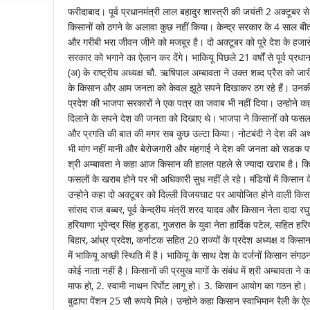
फरीदाबाद। पूर्व प्रधानमंत्री लाल बहादुर शास्त्री की जयंती 2 अक्टूबर से 
किसानों को ठगने के अलावा कुछ नहीं किया। केन्द्र सरकार के 4 साल बी
और गरीबी भरा जीवन जीने को मजबूर है। दो अक्टूबर को पूरे देश के हजारों
सरकार को भगाने का ऐलान कर देंगे। भाकियू पिछले 21 वर्षों से पूर्व प्र
(अ) के राष्ट्रीय अध्यक्ष चौ. ऋषिपाल अम्बावता ने उक्त शब्द प्रैस को जार
के किसान और आम जनता को केवल झूठे सपने दिखाकर ठग रहे हैं। उनकी यून
प्रदेश की भाजपा सरकारों ने एक पत्र का जवाब भी नहीं दिया। उन्होने कहा 
दिलाने के सपने देश की जनता को दिखाए थे। भाजपा ने किसानों को फसल क
और प्रगति की बात की मगर सब कुछ उल्टा किया। नोटबंदी ने देश की अर्
भी मांग नहीं मानी और बेरोजगारी और मंहगाई ने देश की जनता को सडक पर
श्री अम्बावता ने कहा आज किसान की हालत पहले से ज्यादा खराब है। क
फसलों के खराब होने पर भी अधिकारी सुध नहीं ले रहे। मंडियों में किसान
उन्होने कहा दो अक्टूबर को दिल्ली विजयघाट पर आयोजित होने वाली किसान स्
सांसद राज बब्बर, पूर्व केन्द्रीय मंत्री शरद यादव और किसान नेता दादा रघुनाथ
हरियाणा भूपेन्द्र सिंह हुड्डा, गुजरात के युवा नेता हार्दिक पटेल, सहित हरि
बिहार, आंध्र प्रदेश, कर्नाटक सहित 20 राज्यों के प्रदेश अध्यक्ष व किसान ने
में भाकियू अच्छी स्थिति में है। भाकियू के साथ देश के दर्जनों किसान सं
कोई नाता नहीं है। किसानों की प्रमुख मागों के संबंध में श्री अम्बावता 
माफ हो, 2. स्वामी नाथन रिर्पाेट लागू हो। 3. किसान आयोग का गठन हो।
बुढापा पेंशन 25 सौ रूपये मिले। उन्होने कहा किसान स्वाभिमान रैली के ऐल