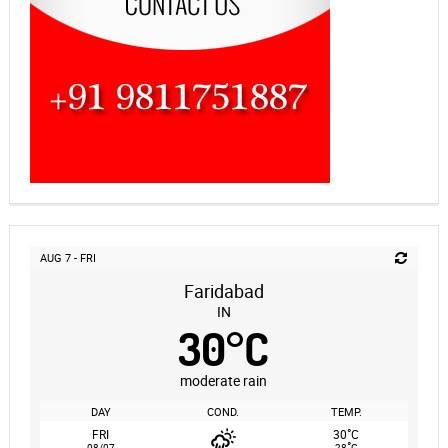
AUG 7 - FRI
Faridabad
IN
30
°
C
moderate rain
DAY
COND.
TEMP.
°
FRI
30
C
°
08/07
28
C