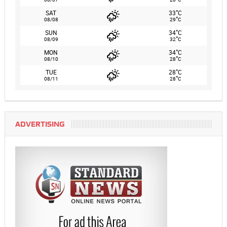
°
SAT
33
C
°
08/08
29
C
°
SUN
34
C
°
08/09
32
C
°
MON
34
C
°
08/10
28
C
°
TUE
28
C
°
08/11
28
C
ADVERTISING