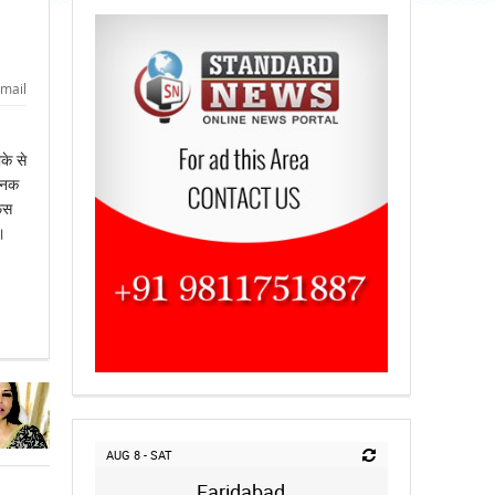
mail
के से
चानक
फस
।
AUG 8 - SAT
Faridabad