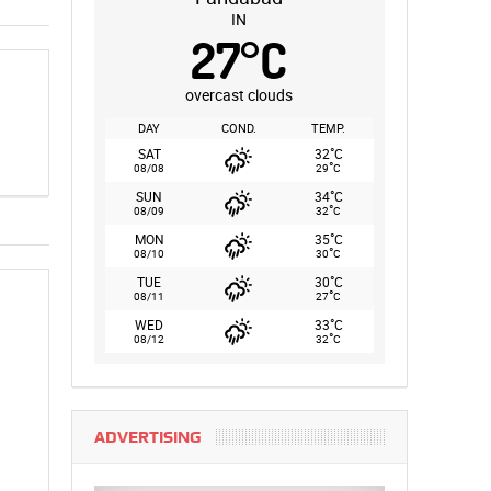
IN
27
°
C
overcast clouds
DAY
COND.
TEMP.
°
SAT
32
C
°
08/08
29
C
°
SUN
34
C
°
08/09
32
C
°
MON
35
C
°
08/10
30
C
°
TUE
30
C
°
08/11
27
C
°
WED
33
C
°
08/12
32
C
ADVERTISING