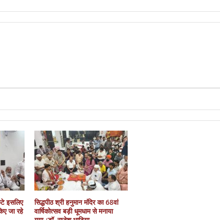
कटे इसलिए
सिद्धपीठ श्री हनुमान मंदिर का 68वां
 किए जा रहे
वार्षिकोत्सव बड़ी धूमधाम से मनाया
गया-:डॉ. राजेश भाटिया