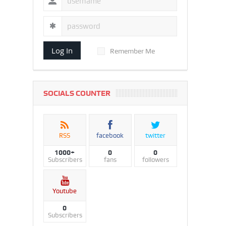
Log In
Remember Me
SOCIALS COUNTER
RSS
facebook
twitter
1000+
0
0
Subscribers
fans
followers
Youtube
0
Subscribers