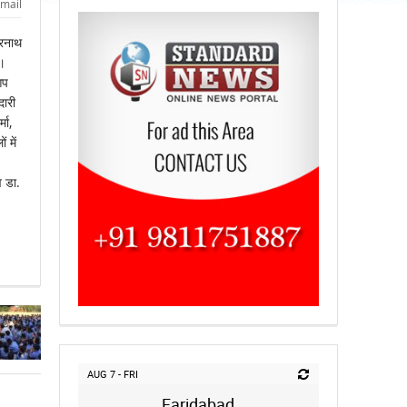
mail
मरनाथ
ा।
आप
दारी
मा,
 में
व डा.
AUG 7 - FRI
Faridabad