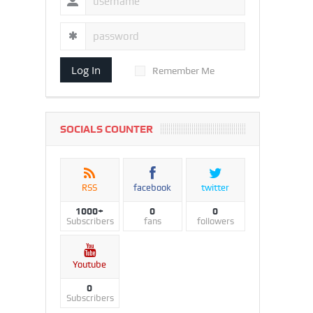
Log In
Remember Me
SOCIALS COUNTER
RSS
facebook
twitter
1000+
0
0
Subscribers
fans
followers
Youtube
0
Subscribers