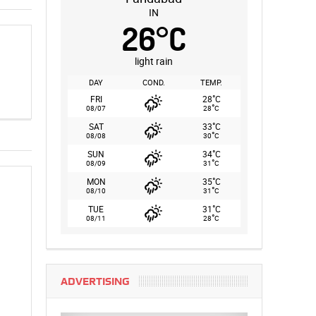
IN
26
°
C
light rain
DAY
COND.
TEMP.
°
FRI
28
C
°
08/07
28
C
°
SAT
33
C
°
08/08
30
C
°
SUN
34
C
°
08/09
31
C
°
MON
35
C
°
08/10
31
C
°
TUE
31
C
°
08/11
28
C
ADVERTISING