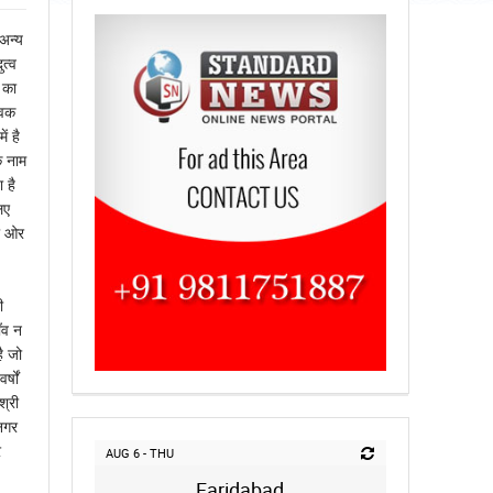
अन्य
त्व
 का
ेवक
ं है
े नाम
 है
िए
की ओर
ी
ाँव न
ै जो
्षों
श्री
नगर
र
AUG 6 - THU
Faridabad