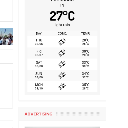
IN
27
°
C
light rain
DAY
COND.
TEMP.
°
THU
28
C
°
08/06
26
C
°
FRI
30
C
°
08/07
28
C
°
SAT
33
C
°
08/08
30
C
°
SUN
34
C
°
08/09
32
C
°
MON
35
C
°
08/10
28
C
ADVERTISING