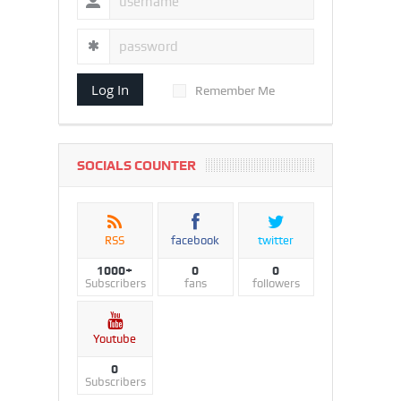
Log In
Remember Me
SOCIALS COUNTER
RSS
facebook
twitter
1000+
0
0
Subscribers
fans
followers
Youtube
0
Subscribers