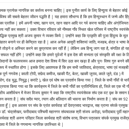
येक नागरिक का कर्तव्य बनना चाहिए | इस पुनीत कार्य के लिए हिन्दुत्व से बेहतर कोई 
श्व की सबसे बेहतर जीवन पद्धति है | यह हमारा सौभाग्य है कि हम हिन्दुस्थान में जन्मे और हिंदु
ेपन का प्रतीक | हमें अपनी भाषा, खान पान, रहन सहन आदि पर गर्व करना चाहिए और अंग्रेजियत
ृत्व नहीं कर सकता | उक्त विचार रविवार को नीमका गाँव स्थित खेल परिसर में राष्ट्रीय स्वयंस
द्धिक प्रमुख श्री अजय कुमार ने व्यक्त किये | उन्होंने कहा कि प्रकृति की पूजा हिंदुत्व के मूल मे
ेहतर बनाने पर ही केन्द्रित रहा है | आज अनेक आसुरी शक्तियां जाति, मजहब, क्षेत्र व भाषा क
को तोड़ने व अस्थिर करने का कुप्रयास कर रहीं हैं | लेकिन अब हिन्दू जाग रहा है, संगठित हो रहा
फल नहीं होंगे | उन्होंने कहा कि हमारे पूर्वजों ने इस देश की सभ्यता एवं संस्कृति की रक्षा के ल
े बलिदानों के फलस्वरूप आज हमारा देश विश्व में सिर उठा कर खड़ा है और पुनः विश्व गुरु बनने 
ूप में स्थापित होगा | इसके लिए आवश्यक है कि हम सभी जातिवाद, क्षेत्रवाद, भाषा एवं मजहबी
सेवक पूर्ण गणवेश ( काली टोपी, सफ़ेद कमीज, खाकी पैंट, बेल्ट, खाकी जुराव, काले जूते, दंड ) में
ोग, दंड युद्ध, नियुद्ध ( करांटे ), खेल एवं घोष का प्रदर्शन किया गया | जिले के सभी गाँवों से भार
ा प्रयास किया गया था कि कार्यक्रम में जिले के सभी गाँवों का प्रतिनिधित्व हो, जिले का एक भी ग
्षीय आशीर्वचन में मेजर विजय कुमार ने कहा कि राष्ट्रीय स्वयंसेवक संघ एक वट वृक्ष के समान ह
संचालन करता है | संघ सदैव प्यार, त्याग और बलिदान की भावना का निर्माण करता है | संघ का 92 वर
 हूँ | इस अवसर पर संघ के प्रांत कार्यवाह डॉ देवप्रसाद भारद्वाज, सह प्रान्त संपर्क प्रमुख 
डॉ. चंद्रशेखर, फरीदाबाद पश्चिमी महानगर संघचालक श्री संजय अरोड़ा, फरीदाबाद पूर्वी महा
यवाह श्री अरुण परिहार जिला कार्यवाह श्री संतोष वत्स, विभाग पत्रकार संपर्क प्रमुख राजेंद्
्या में जिले के गणमान्य नागरिक उपस्थित थे |