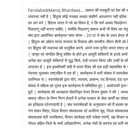
Faridabad(Manoj Bhardwa)…..समाज की मजबूती एवं देश की चमक प्रत्
व्यवस्था नहीं है | हिंदुत्व कोई मजहब अथवा संकीर्ण अवधारणा नहीं बल्कि वि
का अंग बने | हिंदत्व भारत में गर्व का विषय है, न कि शर्म अथवा पिछड़
पिछलग्गू नहीं बनना चाहिए | क्योंकि पिछलग्गू समाज कभी भी विश्व का नेत
संघ द्वारा आयोजित कार्यक्रम ‘सप्त संगम – 2018’ में संघ के उत्तर क्षेत्र बौ
| हिंदुत्व का उद्देश्य मानव सभ्यता के विकास और मानवीय जीवन शैली को ब
पर हिंदुत्व की व्यवस्था को प्रदूषित करने, अपने परम पुनीत भारत राष्ट्र 
| जागृत एवं संगठित हिन्दू शक्ति के होते इन आसुरी शक्तियों के इरादे कभी स
अनेक बार आसुरी शक्तियों से युद्ध किये, उन्हें परास्त किया और उन्हीं क
अग्रसर है | इस इक्कीसवीं सदी में भारत विश्व की एक बड़ी महाशक्ति के र
भेदभाव भुलाकर राष्ट्रहित में एक हों | कार्यक्रम में भारी संख्या में स्वयं
उपस्थित थे | स्वयंसेवकों द्वारा योग, व्यायाम, आसन्न, पद विन्यास, दंड प्रय
संख्या में महिला एवं पुरुष इस कार्यक्रम में सम्मिलित हुए | आयोजकों द्वार
छूटे | कार्यक्रम की अध्यक्षता सेवानिवृत मेजर विजय कुमार ने की | अध्यक
समाज जीवन के भिन्न भिन्न क्षेत्रों में अनेक प्रकार के सेवा कार्यों का 
का इतिहास प्रेरणादायी है | संघ स्वयंसेवकों के अनुशाशन को मैं सलाम करता
गंगा शंकर मिश्र, जिला विभाग संघचालक डॉ अरविन्द सूद, जिला संघचालक 
संघचालक श्री जयकिशन, विभाग कार्यवाह श्री राकेश त्यागी, सह विभाग कार्
गोयल सहित जिले के सभी अधिकारीगण, अनेक गांवों के सरपंच एवं भारी संख