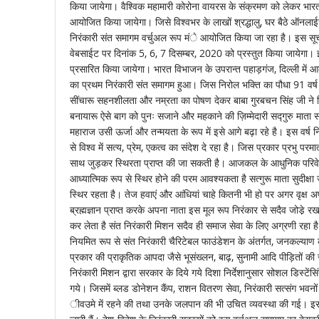
किया जायेगा। वैश्विक महामारी कोरोना वायरस के संक्रमण को लेकर भारत सरक
आयोजित किया जायेगा। जिसे विश्वभर के लाखों श्रद्धालु, घर बैठे ऑनलाईन म
निरंकारी संत समागम वर्चुअल रूप मंे आयोजित किया जा रहा है। इस सूचना
वेबसाईट पर दिनांक 5, 6, 7 दिसम्बर, 2020 को प्रस्तुत किया जायेगा। 
प्रसारित किया जायेगा। भारत विभाजन के उपरान्त पहाड़गंज, दिल्ली में 
का प्रथम निरंकारी संत समागम हुआ। जिस निरोल भक्ति का पौधा 91 वर्ष पूर
सींचारू सहनशीलता और नम्रता का पोषण देकर बाबा गुरबचन सिंह जी ने जिसे 
बनायारू ऐसे बाग को पुनः सजाने और महकाने की ज़िम्मेदारी सद्गुरु माता सविन
महाराज उसी ऊर्जा और तन्मयता के रूप में इसे आगे बढ़ा रहे है। इस वर्ष 
से विश्व में सत्य, प्रेम, एकत्व का संदेश दे रहा है। जिस प्रकार प्रभु प
साथ जुड़कर स्थिरता प्राप्त की जा सकती है। आजकल के आधुनिक परिवेश म
आध्यात्मिक रूप से स्थिर होने की परम आवश्यकता है सत्गुरू माता सुदीक्षा
स्थिर रहता है। तेज हवाएं और आंधियां चाहे कितनी भी हो पर अगर वृक्ष अ
ब्रह्मज्ञान प्राप्त करके अपना नाता इस मूल रूप निरंकार से सदैव जोडे़ रखा
कर लेता है संत निरंकारी मिशन सदैव ही समाज सेवा के लिए अग्रणी रहा 
नियमित रूप से संत निरंकारी चैरिटेबल फाउंडेशन के अंतर्गत, जनकल्याण 
प्रकार की प्राकृतिक आपदा जैसे भूसंख्लन, बाढ़, सुनामी आदि पीड़ितों की
निरंकारी मिशन द्वारा सरकार के दिये गये दिशा निर्देशानुसार सोशल डिस्टे
गये। जिसमें ब्लड डोनेशन कैंप, राशन वितरण सेवा, निरंकारी सत्संग भवनो
ीवउमे में रहने की तथा उनके जलपान की भी उचित व्यवस्था की गई। इसके 