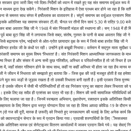
ार द्वारा जारी किए गये दिशा-निर्देशों को ध्यान में रखते हुए यह संत समागम वर्चुअल रूप में
ाध्यम द्वारा देख सकेंगे। निरंकारी मिशन के इतिहास में ऐसा प्रथम बार होने जा रहा है कि वार्
 से समस्त साध संगत में हर्षाेल्लास का वातावरण है। संपूर्ण समागम का वर्चुअल प्रसारण मि
इसके अतिरिक्त यह समागम संस्कार टी.वी. चैनल पर तीनों दिन सायं 5.30 से रात्रि 9.00 बज
आकर बाबा अवतार सिंह जी ने 1948 में संत निंरकारी मंडल की स्थापना की। सन् 1948 में ही 
्व बाबा बूटा सिंह जी ने लगायारू जिसे सब्र, संतोष, गुरमत के पानी से बाबा अवतार सिंह जी ने
बढ़ायारू प्रेम, भाईचारे से ओत-प्रोत छायादार वृक्ष के रूप में जिसे बाबा हरदेव सिंह जी ने
्दर हरदेव जी के कंधों पर रही। उन्होंने इसे बखूबी निभाया। वर्तमान में सद्गुरु माता सुदीक्षा 
निरंकारी समागम का मुख्य विषय ‘स्थिरता’ है। संत निरंकारी मिशन आध्यात्मिक जागरूकता के माध
रमात्मा स्थिर है और संसार में अन्य सभी कुछ गतिशील, अस्थिर व परिवर्तनशील है तो जो स्थिर है उ
ें, जहाँ संसार गतिमान होने के साथ साथ, कहीं ना कहीं अस्थिर भी होता जा रहा हैय मानव म
 जी ने जीवन में स्थिरता को समझाते हुए बताया कि – जिस वृक्ष की जड़ें मजबूत होती है वह हमेशा
पने मूल रूप जड़ों से जुड़ाव रखता है तो उसकी स्थिरता बनी रहती है। इसी प्रकार जिस मुनष्य 
 है उसके जीवन में जैसी भी परिस्थितियाँ हों तो वह निरंकार प्रभु का सहारा लेकर स्थिरता को प्
है। इसके लिए वह सदैव ही प्रशंसा का पात्र भी रहा है। मिशन की सभी सामाजिक गतिविधियों क
के लिए चलाया जा रहा है। जिनमें स्वच्छता अभियान, वृक्षारोपण, रक्तदान इसके अतिरिक्त किसी
 सहायता के लिए मिशन द्वारा भरपूर योगदान दिया जा रहा है! विश्व आपदा कोविड-19 के दौरान स
ंसिंग (दो गज की दूरी, मास्क है ज़रूरी) को निभाते हुए जनकल्याण की भलाई के लिए अनेक कार्य क
ं को क्वारनटाईन सेन्टर के रूप में प्रदान किया गया। प्रवासी शरणार्थियों के लिए ेीमसजमत
अतिरिक्त मास्क एवं सेनेटाइजर वितरण कार्यालयों में जाकर प्रदान किये गये। यह सेवाएं नि