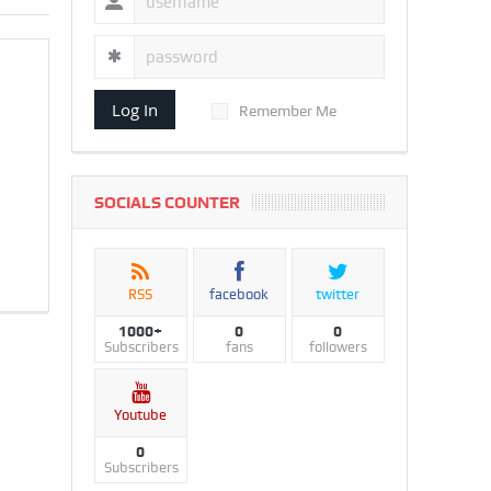
Log In
Remember Me
SOCIALS COUNTER
RSS
facebook
twitter
1000+
0
0
Subscribers
fans
followers
Youtube
0
Subscribers