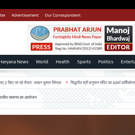
ter
Advertisement
Our Correspondent
Haryana News
World
Health
Sports
Politics
Entert
 रहे तैयार: लखन कुमार सिंगला
सिद्धपीठ श्री हनुमान मंदिर का 68वां वार्षिकोत्सव बड़ी धूमध
न दिवसीय समागम का आयोजन