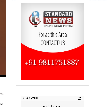
mail
AUG 6 - THU
जित
Faridabad