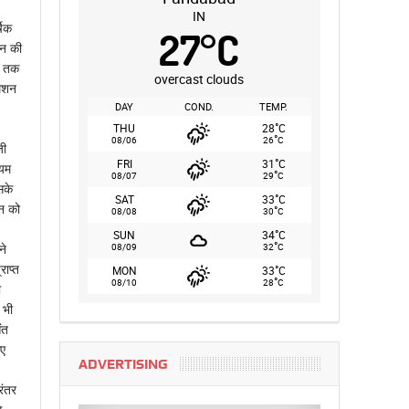
IN
षिक
27
°
C
शन की
े तक
overcast clouds
मिशन
DAY
COND.
TEMP.
°
THU
28
C
°
08/06
26
C
जी
°
FRI
31
C
्यम
°
08/07
29
C
सके
°
SAT
33
C
न को
°
08/08
30
C
°
SUN
34
C
°
08/09
32
C
ने
राप्त
°
MON
33
C
°
08/10
28
C
ो
 भी
ंत
िए
ADVERTISING
रंतर