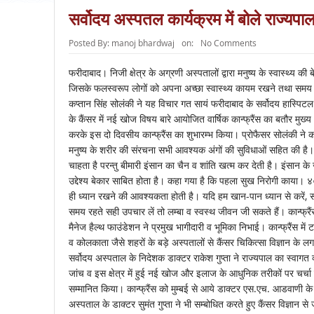
सर्वोदय अस्पतल कार्यक्रम में बोले राज्यपा
Posted By:
manoj bhardwaj
on:
No Comments
फरीदाबाद। निजी क्षेत्र के अग्रणी अस्पतालों द्वारा मनुष्य के स्वास्थ्य क
जिसके फलस्वरूप लोगों को अपना अच्छा स्वास्थ्य कायम रखने तथा समय रहत
कप्तान सिंह सोलंकी ने यह विचार गत सायं फरीदाबाद के सर्वोदय हास्पिटल 
के कैंसर में नई खोज विषय बारे आयोजित वार्षिक कान्फ्रैंस का बतौर मुख्
करके इस दो दिवसीय कान्फ्रैंस का शुभारम्भ किया। प्रोफैसर सोलंकी ने क
मनुष्य के शरीर की संरचना सभी आवश्यक अंगों की सुविधाओं सहित की है। ह
चाहता है परन्तु बीमारी इंसान का चैन व शांति खत्म कर देती है। इंसान के 
उद्देश्य बेकार साबित होता है। कहा गया है कि पहला सुख निरोगी काया। ४०
ही ध्यान रखने की आवश्यकता होती है। यदि हम खान-पान ध्यान से करें, सा
समय रहते सही उपचार लें तो लम्बा व स्वस्थ जीवन जी सकते हैं। कान्फ्
मैनेज हैल्थ फाउंडेशन ने प्रमुख भागीदारी व भूमिका निभाई। कान्फ्रैंस में
व कोलकाता जैसे शहरों के बड़े अस्पतालों से कैंसर चिकित्सा विज्ञान के 
सर्वोदय अस्पताल के निदेशक डाक्टर राकेश गुप्ता ने राज्यपाल का स्वागत 
जांच व इस क्षेत्र में हुई नई खोज और इलाज के आधुनिक तरीकों पर चर्चा क
सम्मानित किया। कान्फ्रैंस को मुम्बई से आये डाक्टर एस.एच. आडवाणी के 
अस्पताल के डाक्टर सुमंत गुप्ता ने भी सम्बोधित करते हुए कैंसर विज्ञ