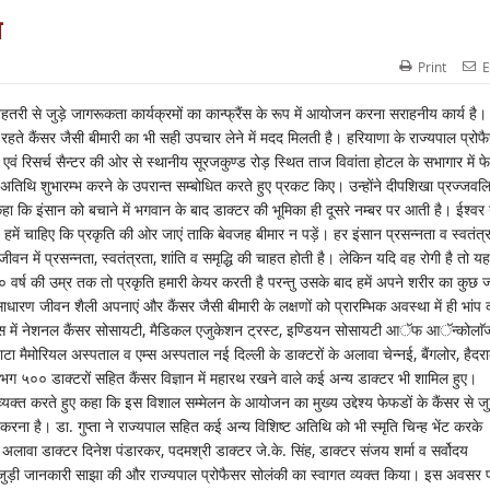
ल
Print
E
ी बेहतरी से जुड़े जागरूकता कार्यक्रमों का कान्फ्रैंस के रूप में आयोजन करना सराहनीय कार्य है।
े कैंसर जैसी बीमारी का भी सही उपचार लेने में मदद मिलती है। हरियाणा के राज्यपाल प्रोफ
एवं रिसर्च सैन्टर की ओर से स्थानीय सूरजकुण्ड रोड़ स्थित ताज विवांता होटल के सभागार में फ
य अतिथि शुभारम्भ करने के उपरान्त सम्बोधित करते हुए प्रकट किए। उन्होंने दीपशिखा प्रज्जवल
हा कि इंसान को बचाने में भगवान के बाद डाक्टर की भूमिका ही दूसरे नम्बर पर आती है। ईश्वर 
में चाहिए कि प्रकृति की ओर जाएं ताकि बेवजह बीमार न पड़ें। हर इंसान प्रसन्नता व स्वतंत्
जीवन में प्रसन्नता, स्वतंत्रता, शांति व समृद्धि की चाहत होती है। लेकिन यदि वह रोगी है तो यह
 वर्ष की उम्र तक तो प्रकृति हमारी केयर करती है परन्तु उसके बाद हमें अपने शरीर का कुछ ज्
धारण जीवन शैली अपनाएं और कैंसर जैसी बीमारी के लक्षणों को प्रारम्भिक अवस्था में ही भांप
रैंस में नेशनल कैंसर सोसायटी, मैडिकल एजुकेशन ट्रस्ट, इण्डियन सोसायटी आॅफ आॅन्कोलाॅज
 टाटा मैमोरियल अस्पताल व एम्स अस्पताल नई दिल्ली के डाक्टरों के अलावा चेन्नई, बैंगलोर, हैदर
लगभग ५०० डाक्टरों सहित कैंसर विज्ञान में महारथ रखने वाले कई अन्य डाक्टर भी शामिल हुए।
व्यक्त करते हुए कहा कि इस विशाल सम्मेलन के आयोजन का मुख्य उद्देश्य फेफडों के कैंसर से ज
रना है। डा. गुप्ता ने राज्यपाल सहित कई अन्य विशिष्ट अतिथि को भी स्मृति चिन्ह भेंट करके
अलावा डाक्टर दिनेश पंडारकर, पदमश्री डाक्टर जे.के. सिंह, डाक्टर संजय शर्मा व सर्वोदय
ान से जुड़ी जानकारी साझा की और राज्यपाल प्रोफैसर सोलंकी का स्वागत व्यक्त किया। इस अवसर 