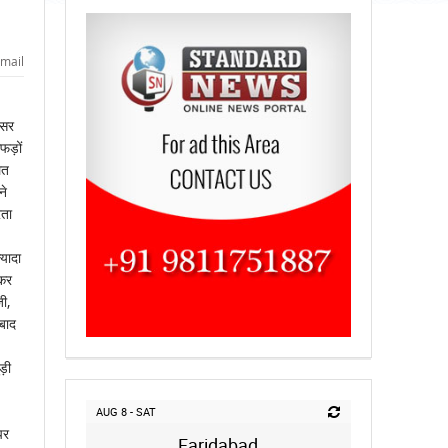
mail
ैसर
ेफड़ों
ित
ने
रता
यादा
 कर
ी,
ाबाद
ुड़ी
AUG 8 - SAT
पर
Faridabad