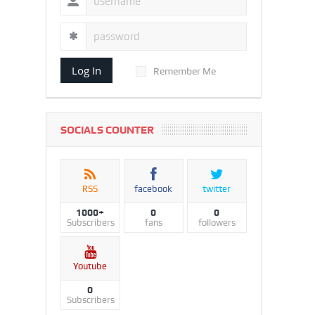
Log In
Remember Me
SOCIALS COUNTER
RSS
facebook
twitter
1000+
0
0
Subscribers
fans
followers
Youtube
0
Subscribers