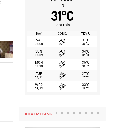
,
IN
31
°
C
light rain
DAY
COND.
TEMP.
°
SAT
31
C
°
08/08
30
C
°
SUN
34
C
°
08/09
31
C
°
MON
35
C
°
08/10
30
C
°
TUE
27
C
°
08/11
27
C
°
WED
33
C
°
08/12
29
C
ADVERTISING