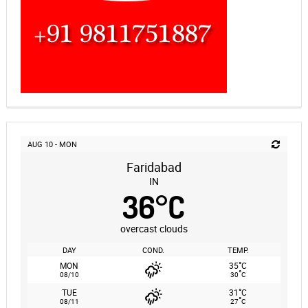
AUG 10 - MON
Faridabad
IN
36
°
C
overcast clouds
DAY
COND.
TEMP.
°
MON
35
C
°
08/10
30
C
°
TUE
31
C
°
08/11
27
C