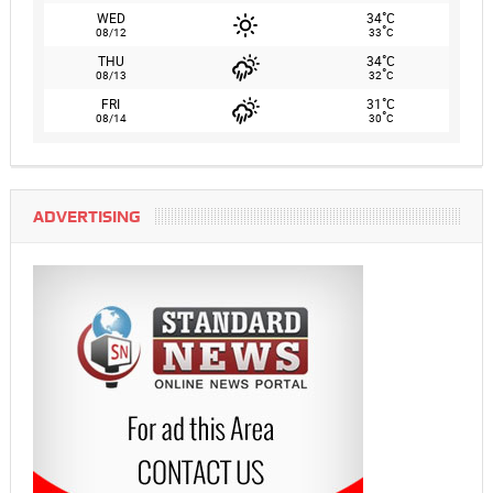
°
WED
34
C
°
08/12
33
C
°
THU
34
C
°
08/13
32
C
°
FRI
31
C
°
08/14
30
C
ADVERTISING