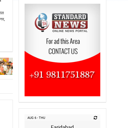
ब
भाल
ागर,
AUG 6 - THU
Faridabad