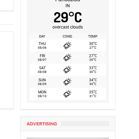
IN
29
°
C
overcast clouds
DAY
COND.
TEMP.
°
THU
30
C
°
08/06
27
C
°
FRI
27
C
°
08/07
29
C
°
SAT
33
C
°
08/08
30
C
°
SUN
34
C
°
08/09
30
C
°
MON
35
C
°
08/10
31
C
ADVERTISING