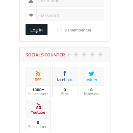
Log In
Remember Me
SOCIALS COUNTER
RSS
facebook
twitter
1000+
0
0
Subscribers
fans
followers
Youtube
0
Subscribers