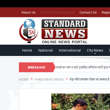
About Us
Prabhat Arjun E-paper
Contact Us
Regis
Home
National
International
City News
ARSHAN TRUST
BREAKING
पात्र मतदाताओं का नाम न कटे इसलिए काँग्रेस पार्टी द्वारा बीएलए 2 क
NEWS
HOME
FARIDABAD NEWS
पेड़-पौधे लगाकर रोका जा सकता है 