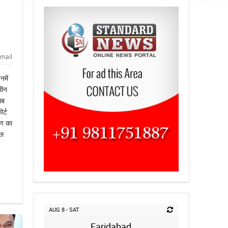
mail
में
मीन
सब
र्ट
ाण का
ाल
AUG 8 - SAT
Faridabad