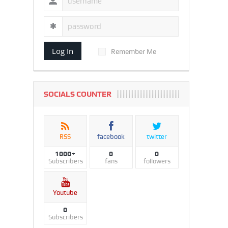
Log In
Remember Me
SOCIALS COUNTER
RSS
facebook
twitter
1000+
0
0
Subscribers
fans
followers
Youtube
0
Subscribers