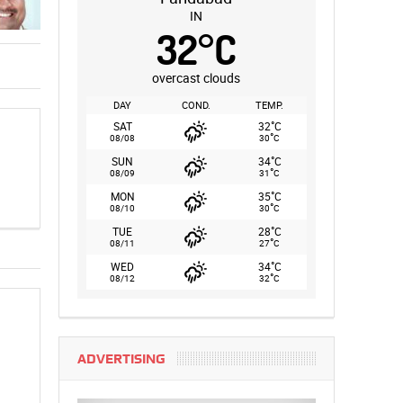
IN
32
°
C
overcast clouds
DAY
COND.
TEMP.
°
SAT
32
C
°
08/08
30
C
°
SUN
34
C
°
08/09
31
C
°
MON
35
C
°
08/10
30
C
°
TUE
28
C
°
08/11
27
C
°
WED
34
C
°
08/12
32
C
ADVERTISING