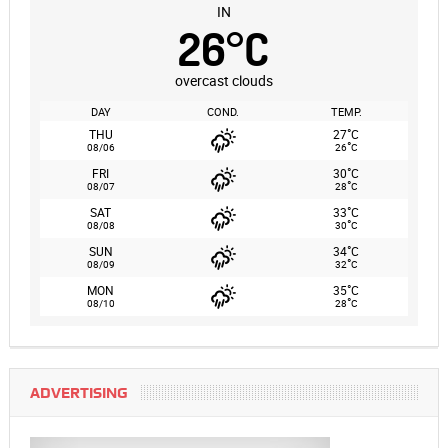
IN
26
°
C
overcast clouds
DAY
COND.
TEMP.
°
THU
27
C
°
08/06
26
C
°
FRI
30
C
°
08/07
28
C
°
SAT
33
C
°
08/08
30
C
°
SUN
34
C
°
08/09
32
C
°
MON
35
C
°
08/10
28
C
ADVERTISING