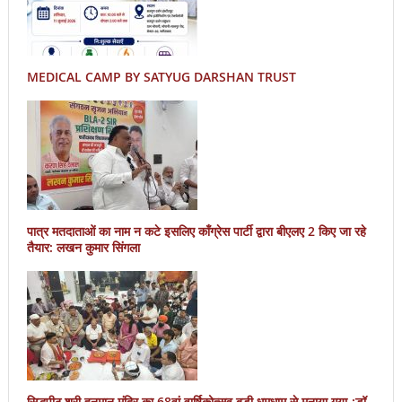
MEDICAL CAMP BY SATYUG DARSHAN TRUST
पात्र मतदाताओं का नाम न कटे इसलिए काँग्रेस पार्टी द्वारा बीएलए 2 किए जा रहे
तैयार: लखन कुमार सिंगला
सिद्धपीठ श्री हनुमान मंदिर का 68वां वार्षिकोत्सव बड़ी धूमधाम से मनाया गया-:डॉ.