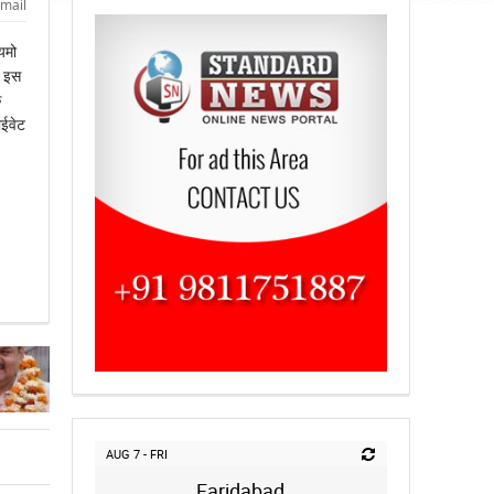
mail
यमो
र इस
े
ईवेट
AUG 7 - FRI
Faridabad