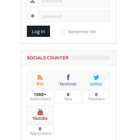
Log In
Remember Me
SOCIALS COUNTER
RSS
facebook
twitter
1000+
0
0
Subscribers
fans
followers
Youtube
0
Subscribers