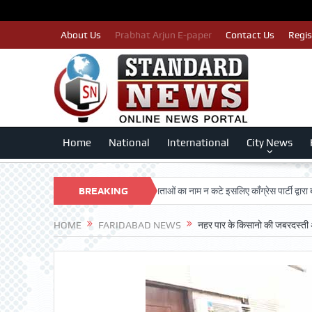
About Us
Prabhat Arjun E-paper
Contact Us
Regis
Home
National
International
City News
ARSHAN TRUST
BREAKING
पात्र मतदाताओं का नाम न कटे इसलिए काँग्रेस पार्टी द्वारा बीएलए 2 क
NEWS
HOME
FARIDABAD NEWS
नहर पार के किसानो की जबरदस्ती अ