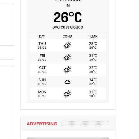
IN
26
°
C
overcast clouds
DAY
COND.
TEMP.
°
THU
28
C
°
08/06
26
C
°
FRI
31
C
°
08/07
29
C
°
SAT
33
C
°
08/08
30
C
°
SUN
34
C
°
08/09
32
C
°
MON
33
C
°
08/10
28
C
ADVERTISING