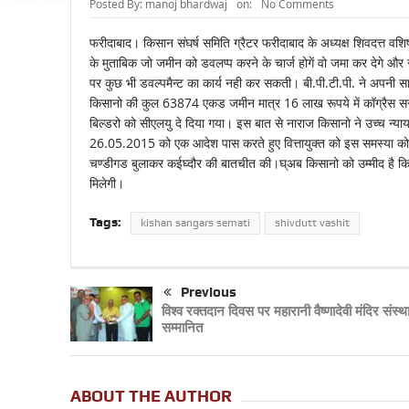
Posted By:
manoj bhardwaj
on:
No Comments
फरीदाबाद। किसान संघर्ष समिति ग्रैटर फरीदाबाद के अध्यक्ष शिवदत्त व
के मुताबिक जो जमीन को डवलप्प करने के चार्ज होगें वो जमा कर देगे 
पर कुछ भी डवल्पमैन्ट का कार्य नही कर सकती। बी.पी.टी.पी. ने अपनी सारी
किसानो की कुल 63874 एकड जमीन मात्र 16 लाख रूपये में कॉग्रैस स
बिल्डरो को सीएलयु दे दिया गया। इस बात से नाराज किसानो ने उच्च न्
26.05.2015 को एक आदेश पास करते हुए वित्तायुक्त को इस समस्या को 
चण्डीगड बुलाकर कईघ्दौर की बातचीत की।घ्अब किसानो को उम्मीद है कि
मिलेगी।
Tags:
kishan sangars semati
shivdutt vashit
Previous
विश्व रक्तदान दिवस पर महारानी वैष्णादेवी मंदिर संस्थ
सम्मानित
ABOUT THE AUTHOR