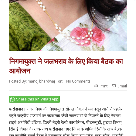
निगमायुक्त ने जलभराव के लिए किया बैठक का
आयोजन
Posted By:
manoj bhardwaj
on:
No Comments
Print
Email
Share this on WhatsApp
फरीदाबाद। नगर निगम की निगमायुक्त सोनल गोयल ने ममानसून आने से पहले-
पहले राष्ट्रीय राजमार्ग पर जलभराव जैसी समस्याओं से निपटने के लिए नेषनल
हाइवे अथोरिटी इंडिया, दिल्ली मैट्रो रेलवे कारपोरेषन, पीडब्ल्यूडी, हुडडा विभाग,
सिंचाई विभाग के साथ-साथ फरीदाबाद नगर निगम के अधिकारियों के साथ बैठक
कर रणनीति बनाई बैठक में बल्लबगढ़ चौक नियर बस स्टैंड, बाटा चौक, अजरौंदी