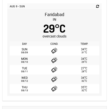
AUG 9 - SUN
Faridabad
IN
29
°
C
overcast clouds
DAY
COND.
TEMP.
°
SUN
34
C
°
08/09
31
C
°
MON
34
C
°
08/10
29
C
°
TUE
27
C
°
08/11
28
C
°
WED
34
C
°
08/12
32
C
°
THU
35
C
°
08/13
32
C