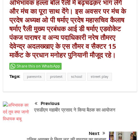
अभिभावक हल्ला बोल रैली में बढ़चढक़र भाग लेंगे
और मंच का पूरा साथ देंगे। इस अवसर पर मंच के
प्रदेष अध्यक्ष ओ पी षर्माए प्रदेष महासचिव कैलाष
षर्माए रैली मुख्य प्रबंधक आई डी षर्माए एडवोकेट
पंकज पाराषर व अन्य पदाधिकारी नरेष तौमरए
देवेन्द्र अदलख्खाए के एस तौमर व सैक्टर 15
मार्केट के प्रधान मनोहर पुनियानी मौजूद रहे।
Share this on WhatsApp
Tags:
paresnts
protest
school
street play
Previous
एसडीएम महाबीर प्रसाद ने किया बैठक का आयोजन
Next
पुलिस आयुक्त ने किया लूट की वारदात का खुलासा