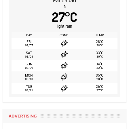
Faridabad
IN
27
°
C
light rain
DAY
COND.
TEMP.
°
FRI
28
C
°
08/07
28
C
°
SAT
33
C
°
08/08
30
C
°
SUN
34
C
°
08/09
32
C
°
MON
35
C
°
08/10
28
C
°
TUE
26
C
°
08/11
27
C
ADVERTISING