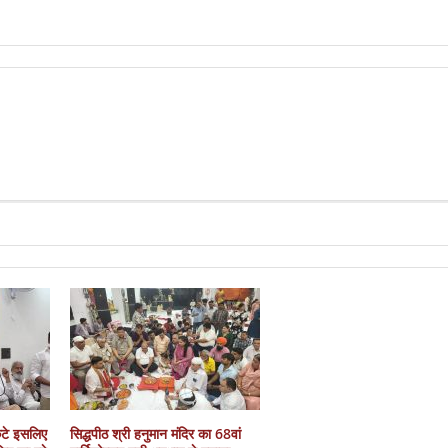
कटे इसलिए
सिद्धपीठ श्री हनुमान मंदिर का 68वां