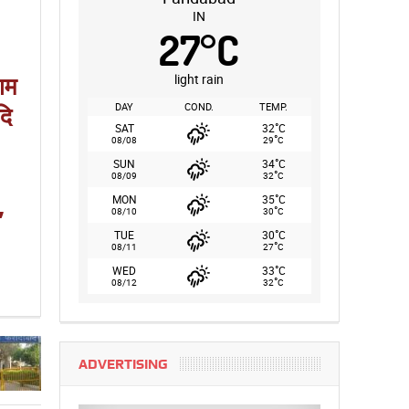
IN
27
°
C
ाम
light rain
दि
DAY
COND.
TEMP.
°
SAT
32
C
°
08/08
29
C
°
SUN
34
C
°
08/09
32
C
,
°
MON
35
C
°
08/10
30
C
°
TUE
30
C
°
08/11
27
C
°
WED
33
C
°
08/12
32
C
ADVERTISING