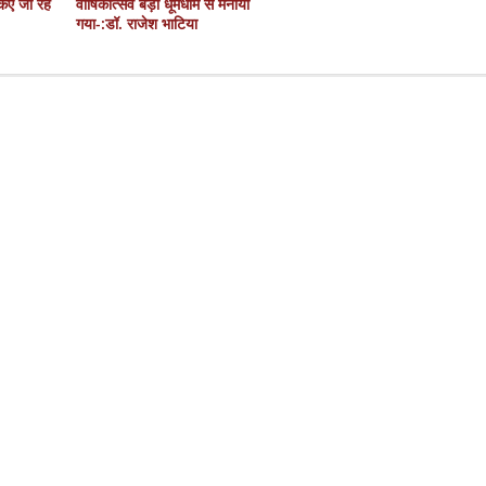
 किए जा रहे
वार्षिकोत्सव बड़ी धूमधाम से मनाया
गया-:डॉ. राजेश भाटिया