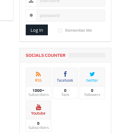
Log In
Remember Me
SOCIALS COUNTER
RSS
facebook
twitter
1000+
0
0
Subscribers
fans
followers
Youtube
0
Subscribers