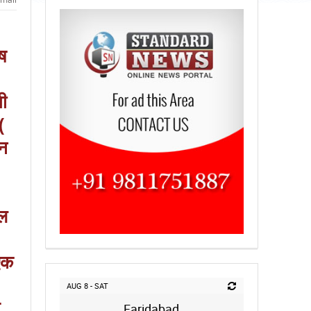
ष
शी
(
ान
दल
एक
।
AUG 8 - SAT
Faridabad