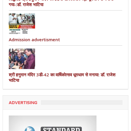
गया-:डॉ. राजेश भाटिया
Admission advertisment
श्री हनुमान मंदिर 3डी-42 का वार्षिकोत्सव धूमधाम से मनाया: डॉ. राजेश
भाटिया
ADVERTISING