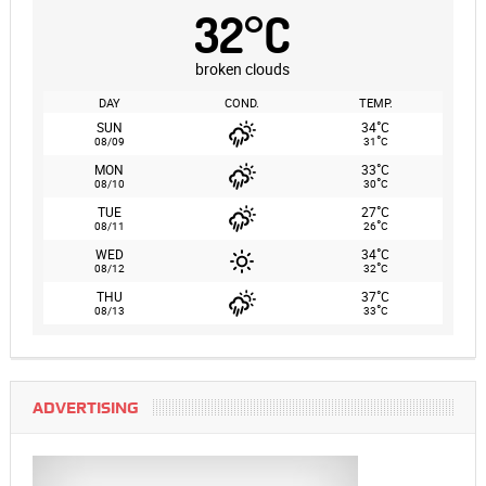
32
°
C
broken clouds
DAY
COND.
TEMP.
°
SUN
34
C
°
08/09
31
C
°
MON
33
C
°
08/10
30
C
°
TUE
27
C
°
08/11
26
C
°
WED
34
C
°
08/12
32
C
°
THU
37
C
°
08/13
33
C
ADVERTISING